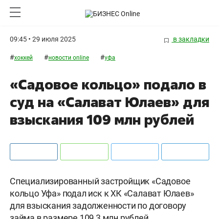
09:45 • 29 июля 2025
в закладки
#
#
#
хоккей
новости online
уфа
«Садовое кольцо» подало в
суд на «Салават Юлаев» для
взыскания 109 млн рублей
Специализированный застройщик «Садовое
кольцо Уфа» подал иск к ХК «Салават Юлаев»
для взыскания задолженности по договору
займа в размере 109,3 млн рублей.