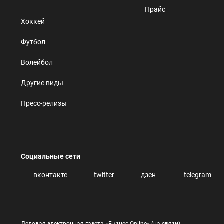
Прайс
Хоккей
Футбол
Волейбол
Другие виды
Пресс-релизы
Социальные сети
вконтакте
twitter
дзен
telegram
Деловая электронная газета «Бизнес Online» (на связи)