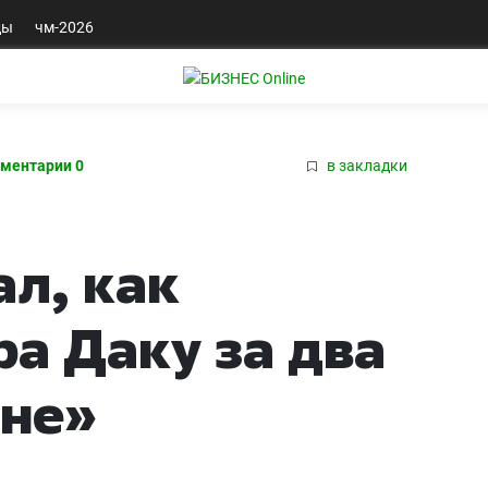
ды
чм-2026
ментарии 0
в закладки
ал, как
ра Даку за два
ине»