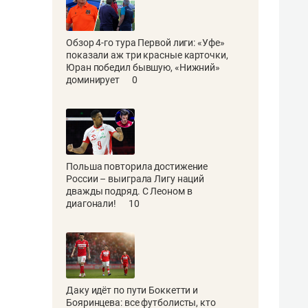
Обзор 4-го тура Первой лиги: «Уфе»
показали аж три красные карточки,
Юран победил бывшую, «Нижний»
доминирует
0
Польша повторила достижение
России – выиграла Лигу наций
дважды подряд. С Леоном в
диагонали!
10
Даку идёт по пути Боккетти и
Бояринцева: все футболисты, кто