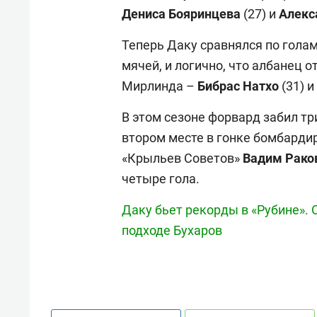
Дениса Бояринцева
(27) и
Алекс
Теперь Даку сравнялся по гола
мячей, и логично, что албанец 
Мирлинда –
Бибрас Натхо
(31) и
В этом сезоне форвард забил тр
втором месте в гонке бомбардир
«Крыльев Советов»
Вадим Рако
четыре гола.
Даку бьет рекорды в «Рубине». 
подходе Бухаров