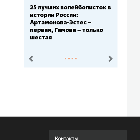
25 лучших волейболисток в
истории России:
Артамонова-Эстес –
первая, Гамова – только
шестая
пред.
след.
Контакты