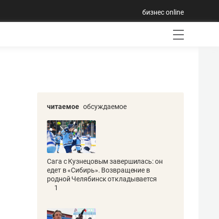
бизнес online
читаемое
обсуждаемое
Сага с Кузнецовым завершилась: он
едет в «Сибирь». Возвращение в
родной Челябинск откладывается
1