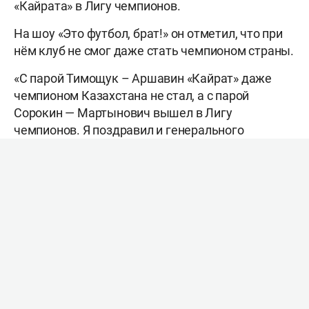
«Кайрата» в Лигу чемпионов.
На шоу «Это футбол, брат!» он отметил, что при
нём клуб не смог даже стать чемпионом страны.
«С парой Тимощук – Аршавин «Кайрат» даже
чемпионом Казахстана не стал, а с парой
Сорокин — Мартынович вышел в Лигу
чемпионов. Я поздравил и генерального
директора, и написал Кайрату Советаевичу. Если
бы не он, то «Кайрата» бы не существовало. Я
думаю, что он даже не мечтал, что клуб может в
Лигу чемпионов выйти. Думаю, что он в
Казахстане в тот день был самым счастливым
человеком», — сказал Аршавин.
Напомним, Аршавин выступал в составе
казахстанского клуба с 2016-го по 2018 год.
Отметим, что в составе «Кайрата» в Лигу