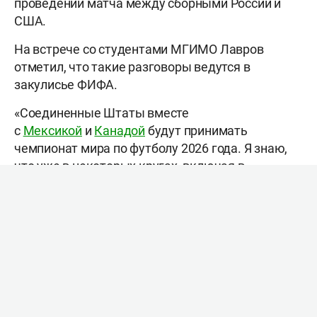
проведении матча между сборными России и
США.
На встрече со студентами МГИМО Лавров
отметил, что такие разговоры ведутся в
закулисье ФИФА.
«Соединенные Штаты вместе
с
Мексикой
и
Канадой
будут принимать
чемпионат мира по футболу 2026 года. Я знаю,
что уже в некоторых кругах, включая в
руководстве
FIFA
обсуждается, почему бы не
провести футбольный матч между страной-
хозяйкой чемпионата мира по футболу 2018 года
и 2026 года, – сказал
Лавров
.
Из-за санкций сборная России по футболу не
участвует в международных соревнованиях с
2022 года, она ограничивается товарищескими