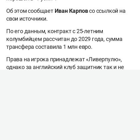
Об этом сообщает
Иван Карпов
со ссылкой на
свои источники.
По его данным, контракт с 25-летним
колумбийцем рассчитан до 2029 года, сумма
трансфера составила 1 млн евро.
Права на игрока принадлежат «Ливерпулю»,
однако за английский клуб защитник так и не
сыграл ни одного матча. С 2018 года Арройо
ездит по арендам и успел сыграть за восемь
команд, в основном испанских. Последние годы
пришлись на «Алавес» и «Андорру». Прошлый
сезон провёл в «Бургосе», сыграв 36 матчей в
Сегунде, в которых отдал одну голевую
передачу.