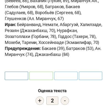
(Бевеев, 88), Вахания (Лукин, 89), Миранчук Ан.,
Глебов (Умяров, 68), Батраков, Бакаев
(Садулаев, 68), Воробьёв (Сергеев, 68),
Глушенков (Ал. Миранчук, 67)
Иран:
Бейранванд, Немати, Абаргуэй, Халилзаде,
Резаян (Джаханбахш, 70), Нурафкан,
Эззатоллахи (Горбани, 78), Годдос (Тахери, 78),
Мохеби, Тареми, Хоссейнзаде (Эсмаилифар, 70)
Предупреждения:
Бакаев (39), Батраков (53), Ан.
Миранчук (74), Джаханбахш (84)
Оценка текста
+
-
2