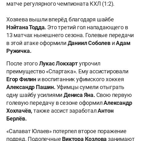
матче регулярного чемпионата КХЛ (1:2).
Хозяева вышли вперёд благодаря шайбе
Нэйтана Тодда.
Это третий гол нападающего в
13 матчах нынешнего сезона. Голевые передачи
в этой атаке оформили
Даниил Соболев
и
Адам
Ружичка.
После этого
Лукас Локхарт
упрочил
преимущество «Спартака». Ему ассистировали
Егор Филин
и воспитанник уфимского хоккея
Александр Пашин.
Уфимцы сумели отыграть
одну шайбу усилиями
Дениса Яна.
Свою первую
голевую передачу в сезоне оформил
Александр
Хохлачёв,
также ассист заработал
Антон
Берлёв.
«Салават Юлаев» потерпел второе поражение
подряд. Подопечные
Виктора Козлова
занимают