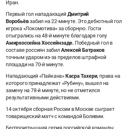
Иран.
Первый гол нападающий
Дмитрий
Воробьёв
забил на 22-минуте. Это дебютный гол
игрока «Локомотива» за сборную. Гости
отыгрались на 48-й минуте благодаря голу
Амирхоссейна Хоссейнзаде.
Победный гол в
составе россиян забил
Алексей Батраков
точным ударом из-за пределов штрафной
площади на 70-й минуте.
Нападающий «Пайкана»
Касра Тахери
, права на
которого принадлежат «Рубину», вышел на
замену на 78-й минуте, но не отметился
результативными действиями.
14 октября сборная России в Москве сыграет
товарищеский матч с командой Боливии.
Беспроигрышная серия российской команды