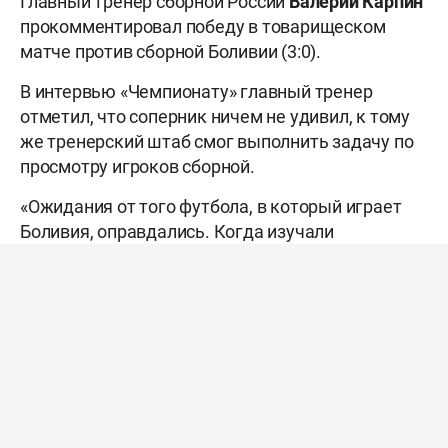
Главный тренер сборной России
Валерий Карпин
прокомментировал победу в товарищеском
матче против сборной Боливии (3:0).
В интервью «Чемпионату» главный тренер
отметил, что соперник ничем не удивил, к тому
же тренерский штаб смог выполнить задачу по
просмотру игроков сборной.
«Ожидания от того футбола, в который играет
Боливия, оправдались. Когда изучали
соперника, то, что они пытаются делать в
отборочных играх… Они тоже сегодня пытались
это делать. Удалось ли просмотреть игроков
сборной? Да, посмотреть точно удалось. Я
смотрел же на поле. Первый тайм понравился,
второй тайм — не так, как первый. Возможно,
это связано с заменами, со счётом. При счёте 3:0
не так правильно выполняли задание. Где-то не