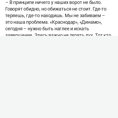
– В принципе ничего у наших ворот не было.
Говорят обидно, но обижаться не стоит. Где-то
теряешь, где-то находишь. Мы не забиваем –
это наша проблема. «Краснодар», «Динамо»,
сегодня – нужно быть наглее и искать
завершение. Здесь важно не терять дух. Тот кто
имеет дух – выход найдёт всегда. Мы
находимся на седьмом месте и в сравнении с
прошлым годом на одно очко больше набрали —
но я не смотрю на эти вещи. Нам нужна
стабильность.
Не забивает Даку? Проблема. Это Даку вырос
настолько. Команды специально готовились к
нему. Их задача: цеплять, сбивать его с
равновесия, чтобы не смог набрать скорость. Он
должен перебороть этот момент и это его
следующий шаг. Важно, чтобы его албанская