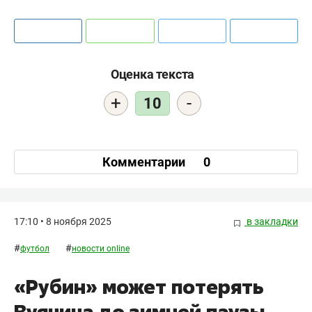
Оценка текста
+
-
10
Комментарии
0
17:10 • 8 ноября 2025
в закладки
#
#
футбол
новости online
«Рубин» может потерять
Вуячича до зимней паузы