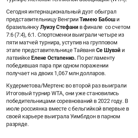
Сегодня интернациональный дуэт обыграл
представительницу Венгрии
Тимею Бабош
и
бразильянку
Луизу Стефани
в финале со счетом
7:6 (7:4), 6:1. Спортсменки выиграли четыре из
пяти матчей турнира, уступив на групповом
этапе представительнице Тайваня
Се Шувэй
и
латвийке
Елене Остапенко.
По регламенту
победившая пара при одном поражении
получает на двоих 1,067 млн долларов.
Кудерметова/Мертенс во второй раз выиграли
Итоговый турнир WTA, они уже становились
победительницами соревнований в 2022 году. В
июле россиянка вместе с бельгийкой впервые в
своей карьере выиграла Уимблдон в парном
разряде.