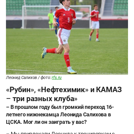
Леонид Салихов / фото:
rfs.ru
«Рубин», «Нефтехимик» и КАМАЗ
– три разных клуба»
– В прошлом году был громкий переход 16-
летнего нижнекамца Леонида Салихова в
ЦСКА. Мог ли он заиграть у вас?
– Мы привлекали Леонида к тренировкам с