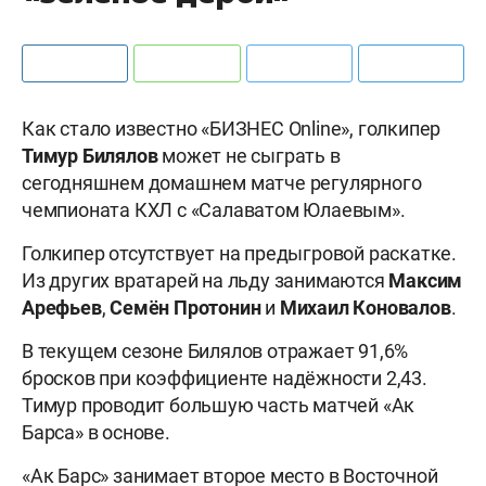
Как стало известно «БИЗНЕС Online», голкипер
Тимур Билялов
может не сыграть в
сегодняшнем домашнем матче регулярного
чемпионата КХЛ с «Салаватом Юлаевым».
Голкипер отсутствует на предыгровой раскатке.
Из других вратарей на льду занимаются
Максим
Арефьев
,
Семён Протонин
и
Михаил Коновалов
.
В текущем сезоне Билялов отражает 91,6%
бросков при коэффициенте надёжности 2,43.
Тимур проводит б
о
льшую часть матчей «Ак
Барса» в основе.
«Ак Барс» занимает второе место в Восточной