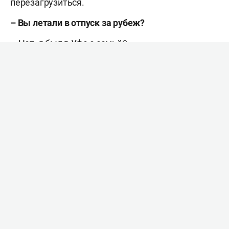
перезагрузиться.
– Вы летали в отпуск за рубеж?
– Нет, я был в Уфе с семьёй.
– Какой настрой на «зелёное дерби»?
– Самый боевой. Важнейший матч, что для нас,
что для них. Обе команды будут «умирать» на
льду.
– Можно ли сравнить это дерби с другими, в
которых вы участвовали?
– В московских дерби тоже есть своя изюминка.
Каждый подобный матч принципиален по-
своему.
– Скажется ли на команде отсутствие Ремпала?