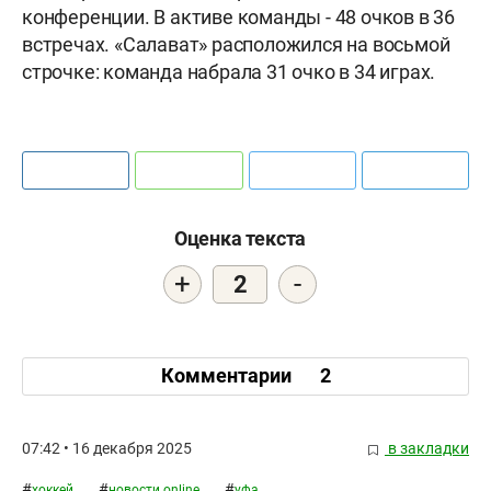
конференции. В активе команды - 48 очков в 36
встречах. «Салават» расположился на восьмой
строчке: команда набрала 31 очко в 34 играх.
Оценка текста
+
-
2
Комментарии
2
07:42 • 16 декабря 2025
в закладки
#
#
#
хоккей
новости online
уфа