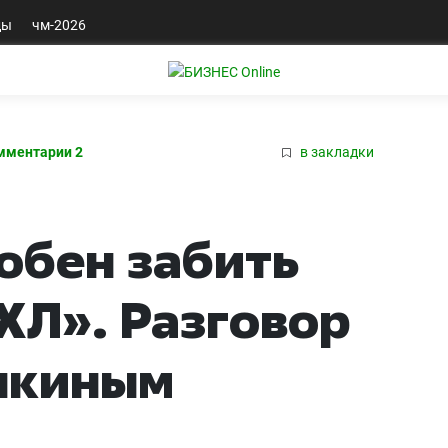
ды
чм-2026
мментарии 2
в закладки
обен забить
НХЛ». Разговор
шкиным