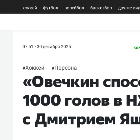
хоккей
футбол
волейбол
баскетбол
другие ви
07:51 • 30 декабря 2025
ко
Хоккей
Персона
#
#
«Овечкин спос
1000 голов в 
с Дмитрием Я