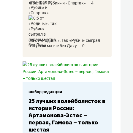
играл за «Рубин» и «Спартак»
4
0:5 от «Родины». Так «Рубин» сыграл
в первом матче без Даку
0
выбор редакции
Бюджеты клубов КХЛ: СКА
– главный мажор, «Ак
Барс» – второй, «Салават
Юлаев» – середняк