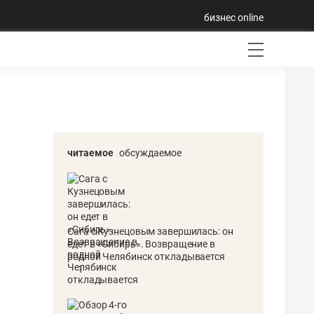
бизнес online
читаемое
обсуждаемое
Сага с Кузнецовым завершилась: он
едет в «Сибирь». Возвращение в
родной Челябинск откладывается
1