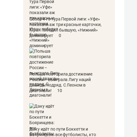
Обзор 4-го тура Первой лиги: «Уфе»
показали аж три красные карточки,
Юран победил бывшую, «Нижний»
доминирует
0
Польша повторила достижение
России – выиграла Лигу наций
дважды подряд. С Леоном в
диагонали!
10
Даку идёт по пути Боккетти и
Бояринцева: все футболисты, кто