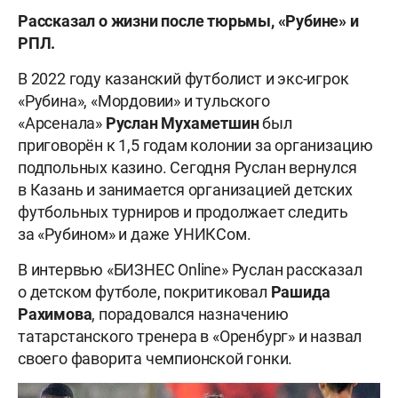
Рассказал о жизни после тюрьмы, «Рубине» и
РПЛ.
В 2022 году казанский футболист и экс-игрок
«Рубина», «Мордовии» и тульского
«Арсенала»
Руслан
Мухаметшин
был
приговорён к 1,5 годам колонии за организацию
подпольных казино. Сегодня Руслан вернулся
в Казань и занимается организацией детских
футбольных турниров и продолжает следить
за «Рубином» и даже УНИКСом.
В интервью «БИЗНЕС Online» Руслан рассказал
о детском футболе, покритиковал
Рашида
Рахи
мова
, порадовался назначению
татарстанского тренера в «Оренбург» и назвал
своего фаворита чемпионской гонки.