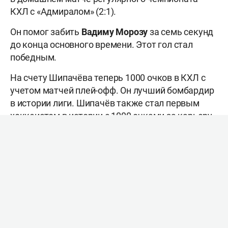
КХЛ с «Адмиралом» (2:1).
Он помог забить
Вадиму Морозу
за семь секунд
до конца основного времени. Этот гол стал
победным.
На счету Шипачёва теперь 1000 очков в КХЛ с
учетом матчей плей-офф. Он лучший бомбардир
в истории лиги. Шипачёв также стал первым
хоккеистом в истории с 1000 очками за карьеру
в КХЛ. На то, чтобы достичь такого
результата, 38-летнему хоккеисту
потребовалось 1102 матча в лиге – в них он
забросил 314 шайб и сделал 686 результативных
передач.
После заброшенной шайбы вся
команда «Динамо» появилась на льду, чтобы
поздравить партнёра, а на фасаде «Минск