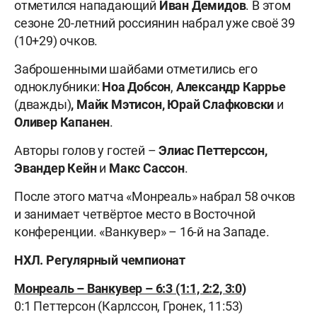
отметился нападающий
Иван Демидов
. В этом
сезоне 20-летний россиянин набрал уже своё 39
(10+29) очков.
Заброшенными шайбами отметились его
одноклубники:
Ноа Добсон
,
Александр Каррье
(дважды)
, Майк Мэтисон, Юрай Слафковски
и
Оливер Капанен
.
Авторы голов у гостей –
Элиас Петтерссон,
Эвандер Кейн
и
Макс Сассон
.
После этого матча «Монреаль» набрал 58 очков
и занимает четвёртое место в Восточной
конференции. «Ванкувер» – 16-й на Западе.
НХЛ. Регулярный чемпионат
Монреаль – Ванкувер – 6:3 (1:1, 2:2, 3:0)
0:1 Петтерсон (Карлссон, Гронек, 11:53)