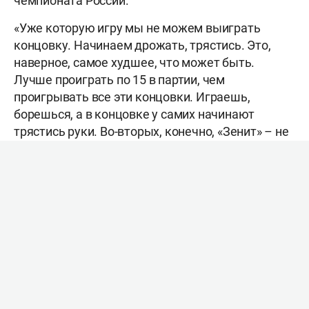
чемпионата России.
«Уже которую игру мы не можем выиграть
концовку. Начинаем дрожать, трястись. Это,
наверное, самое худшее, что может быть.
Лучше проиграть по 15 в партии, чем
проигрывать все эти концовки. Играешь,
борешься, а в концовке у самих начинают
трястись руки. Во-вторых, конечно, «Зенит» – не
команда, которая отдаст тебе концовку. Бугаи
стоят в краях, лупят все по мячу с такой силой,
что он отлетает на трибуны. С таким надо
справляться уверенно, держать удар, как
говорил Рокки. Мы удар не держим, мы
стараемся то ли академично сыграть, то ли как-
то надеемся, что они ошибутся. И всё это не
работает.
Ну, и Владимир Романович где-то авторитетом