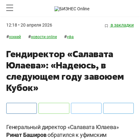
12:18 • 20 апреля 2026
в закладки
#
#
#
хоккей
новости online
уфа
Гендиректор «Салавата
Юлаева»: «Надеюсь, в
следующем году завоюем
Кубок»
Генеральный директор «Салавата Юлаева»
Ринат
Баширов
обратился к уфимским