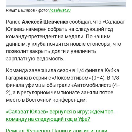
Ринат Баширов / фото:
hcsalavat.ru
Ранее
Алексей
Шевченко
сообщал, что «Салават
Юлаев» намерен собрать на следующий год
команду-претендент на медали. По нашим
данным, у клуба появятся новые спонсоры, что
позволит закрыть долги и увеличить
зарплатную ведомость.
Команда завершила сезон в 1/4 финала Кубка
Гагарина в серии с «Локомотивом» (0–4). В 1/8
финала уфимцы обыграли «Автомобилист» (4–
2), а в регулярном чемпионате заняли пятое
место в Восточной конференции.
«Салават Юлаев» вернулся в игру: ждём топ-
команду на следующий год в Уфе?
Ремпал, Кузнецов, Панин и другие игроки