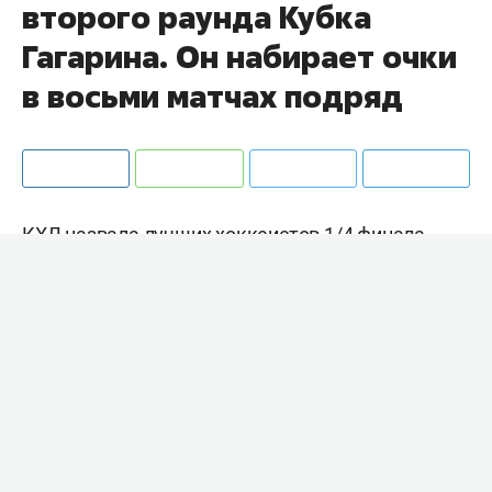
второго раунда Кубка
Гагарина. Он набирает очки
в восьми матчах подряд
КХЛ назвала лучших хоккеистов 1/4 финала
Кубка Гагарина.
Лучшим защитником признан
Никита
Лямкин
из
«Ак Барса». Для него это первая подобная
награда в карьере. В четырёх матчах с минским
«Динамо» он набрал 5 (2+3) очков с показателем
полезности +6.
Также у него продолжается результативная
серия из восьми матчей, которая стартовала во