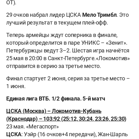
ОТ).
29 очков набрал лидер ЦСКА
Мело
Тримбл
. Это
лучший результат в текущем плей-офф.
Теперь армейцы ждут соперника в финале,
который определится в паре УНИКС – «Зенит».
Петербуржцы ведут 3–2. Шестая игра начнётся
25 мая в 20:00 в Санкт-Петербурге.«Локомотив»
отправится в серию за третье место.
Финал стартует 2 июня, серия за третье место –
1 июня.
Единая лига ВТБ. 1/2 финала. 5-й матч
ЦСКА (Москва) – Локомотив-Кубань
(Краснодар) – 103:92 (25:12, 30:24, 23:26, 25:30)
23 мая. «Мегаспорт»
ЦСКА
: Уэйр (16 очков+4 передачи), Жан-Шарль