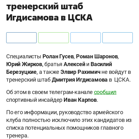
тренерский штаб
Игдисамова в ЦСКА
Специалисты
Ролан Гусев
,
Роман Шаронов
,
Юрий Жирков
, братья
Алексей
и
Василий
Березуцкие
, а также
Элвир Рахимич
не войдут в
тренерский штаб
Дмитрия Игдисамова
в ЦСКА.
Об этом в своем телеграм-канале
сообщил
спортивный инсайдер
Иван Карпов
.
По его информации, руководство армейского
клуба полностью исключило этих кандидатов из
списка потенциальных помощников главного
тренера.