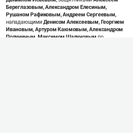
Береглазовым, Александром Елесиным,
Рушаном Рафиковым, Андреем Сергеевым,
нападающими
Денисом Алексеевым, Георгием
Ивановым, Артуром Каюмовым, Александром
Полуниным, Максимом Шалуновым
по
соглашению сторон.
Ранее появилась информация, что ярославский
клуб подпишет новые соглашения с
хоккеистами, понизив им зарплаты.
«Локомотив» расторгнет действующие
контракты с 10 игроками, чтобы подписать
новые с понижением зарплаты. Напомним, что
переподписывать контракты в КХЛ с
понижением можно, но в потолок будет идти
прежняя зарплата. А вот если расторгнуть
контракт и подписать новый, как со свободным