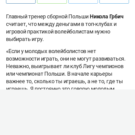
Главный тренер сборной Польши
Никола
Грбич
считает, что между деньгами в топ-клубах и
игровой практикой волейболистам нужно
выбирать игру.
«Если у молодых волейболистов нет
возможности играть, они не могут развиваться.
Неважно, выигрывает ли клуб Лигу чемпионов
или чемпионат Польши. В начале карьеры
важнее то, сколько ты играешь, а не то, где ты
играешь. Я постоянно это говорю молодым
игрокам.
Иногда я мало что могу сделать, потому что они
не слушают не только меня, но и тренеров и
родителей. Я всегда указываю им на то, что, по
моему мнению, лучше для них. Тренеры иногда