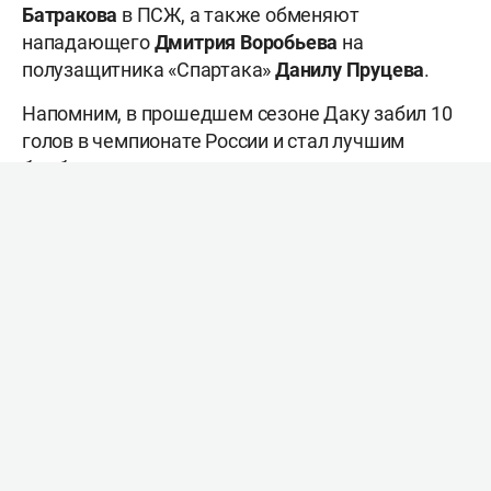
Батракова
в ПСЖ, а также обменяют
нападающего
Дмитрия Воробьева
на
полузащитника «Спартака»
Данилу Пруцева
.
Напомним, в прошедшем сезоне Даку забил 10
голов в чемпионате России и стал лучшим
бомбардиром команды.
При этом, форвард остался самым дорогим
игроком команды. Его стоимость составляет 9
млн евро. При этом, албанец потерял в цене 1
млн евро. Наверняка, это связано с тем, что он
пропустил несколько матчей в весенней части
сезона из-за травмы.
Контракт Даку с казанским клубом действует до
2029 года.