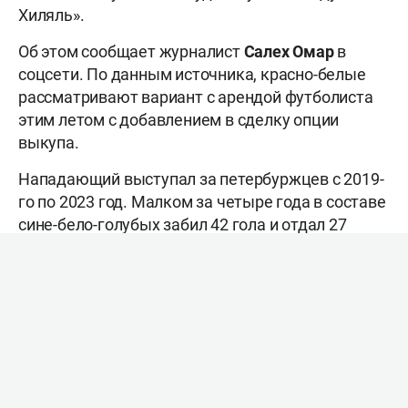
Хиляль».
Об этом сообщает журналист
Салех Омар
в
соцсети. По данным источника, красно-белые
рассматривают вариант с арендой футболиста
этим летом с добавлением в сделку опции
выкупа.
Нападающий выступал за петербуржцев с 2019-
го по 2023 год. Малком за четыре года в составе
сине-бело-голубых забил 42 гола и отдал 27
результативных передач в 109 матчах.
Нападающий вместе с командой выиграл
девять трофеев, включая четыре победы в
чемпионате России. Кроме того, бразилец успел
получить российский паспорт.