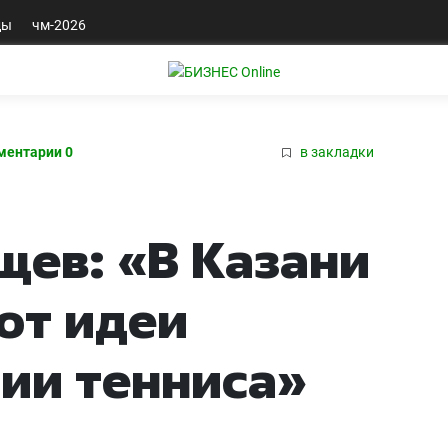
ды
чм-2026
ментарии 0
в закладки
ев: «В Казани
от идеи
ии тенниса»