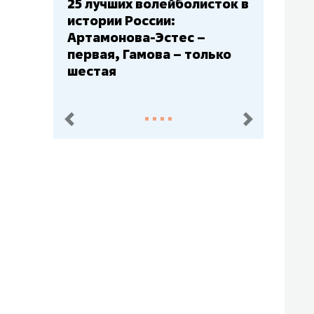
Бюджеты клубов КХЛ: СКА
– главный мажор, «Ак
Барс» – второй, «Салават
Юлаев» – середняк
пред.
след.