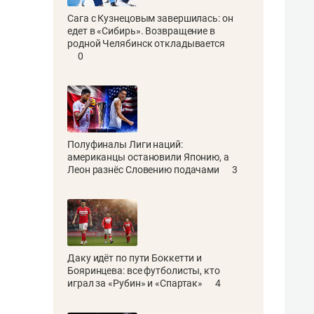
Сага с Кузнецовым завершилась: он
едет в «Сибирь». Возвращение в
родной Челябинск откладывается
0
Полуфиналы Лиги наций:
американцы остановили Японию, а
Леон разнёс Словению подачами
3
Даку идёт по пути Боккетти и
Бояринцева: все футболисты, кто
играл за «Рубин» и «Спартак»
4