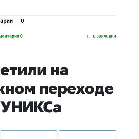
арии
0
ментарии 0
в закладки
ветили на
жном переходе
 УНИКСа