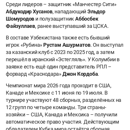
Среди лидеров – защитник «Манчестер Сити»
Абдукодир Хусанов
, нападающий
Эльдор
Шомуродов
и полузащитник
Аббосбек
Файзуллаев
, ранее выступавший за ЦСКА.
В составе Узбекистана также есть бывший
игрок «Рубина»
Рустам Ашурматов
. Он выступал
за казанский клуб с 2023 по 2025 год, а затем
перешёл в иранский «Эстегляль». У Колумбии в
заявке есть ещё один представитель РПЛ –
форвард «Краснодара»
Джон Кордоба
.
Чемпионат мира 2026 года проходит в США,
Канаде и Мексике с 11 июня по 19 июля. В
турнире участвуют 48 сборных, разделённых на
12 групп по четыре команды. Три страны-
хозяйки – США, Канада и Мексика – получили
автоматическое право участия. Действующим
обладателем Кубка мира остаётся сборная