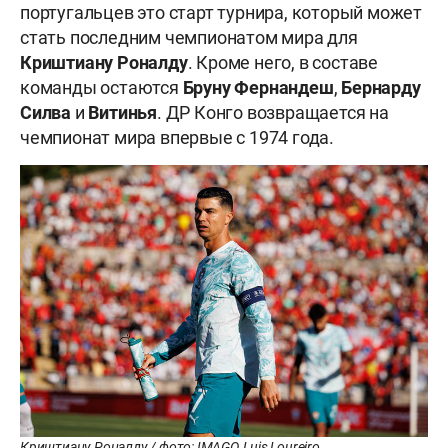
португальцев это старт турнира, который может
стать последним чемпионатом мира для
Криштиану Роналду
. Кроме него, в составе
команды остаются
Бруну Фернандеш
,
Бернарду
Силва
и
Витинья
. ДР Конго возвращается на
чемпионат мира впервые с 1974 года.
Криштиану Роналду / фото: IMAGO, Luis Loureiro,