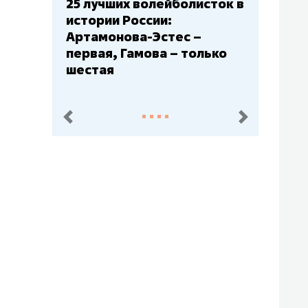
25 лучших волейболисток в
истории России:
Артамонова-Эстес –
первая, Гамова – только
шестая
пред.
след.