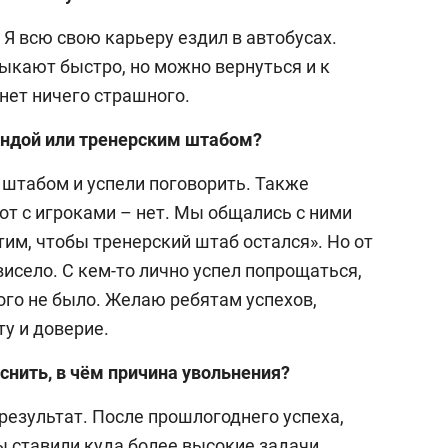
 Я всю свою карьеру ездил в автобусах.
ыкают быстро, но можно вернуться и к
 нет ничего страшного.
андой или тренерским штабом?
 штабом и успели поговорить. Также
от с игроками – нет. Мы общались с ними
тим, чтобы тренерский штаб остался». Но от
висело. С кем-то лично успел попрощаться,
кого не было. Желаю ребятам успехов,
у и доверие.
снить, в чём причина увольнения?
 результат. После прошлогоднего успеха,
ы ставили куда более высокие задачи.