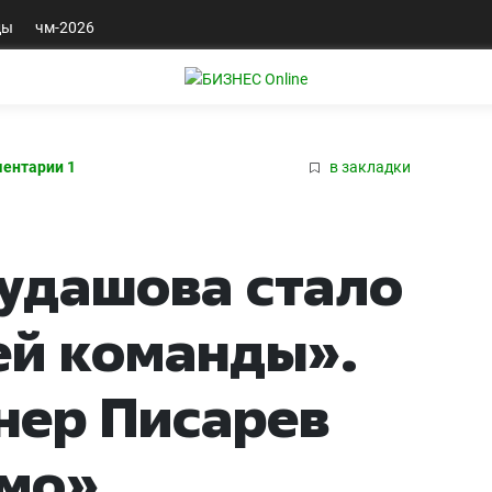
ды
чм-2026
ентарии 1
в закладки
удашова стало
ей команды».
нер Писарев
амо»