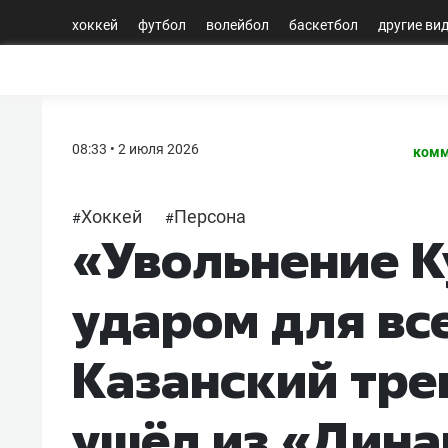
хоккей
футбол
волейбол
баскетбол
другие ви
08:33 • 2 июля 2026
комм
Хоккей
Персона
#
#
«Увольнение К
ударом для вс
Казанский тре
ушёл из «Дин