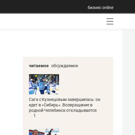
бизнес online
читаемое
обсуждаемое
Сага с Кузнецовым завершилась: он
едет в «Сибирь». Возвращение в
родной Челябинск откладывается
1