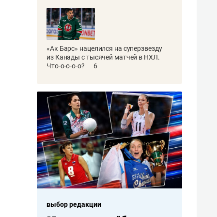
«Ак Барс» нацелился на суперзвезду
из Канады с тысячей матчей в НХЛ.
Что-о-о-о-о?
6
выбор редакции