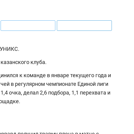
 УНИКС.
казанского клуба.
инился к команде в январе текущего года и
тчей в регулярном чемпионате Единой лиги
,4 очка, делал 2,6 подбора, 1,1 перехвата и
лощадке.
рвард получил травму плеча в матче с