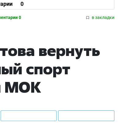
арии
0
ентарии 0
в закладки
отова вернуть
ый спорт
я МОК