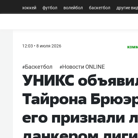
хоккей
футбол
волейбол
баскетбол
другие ви
12:03 • 8 июля 2026
комм
Баскетбол
Новости ONLINE
#
#
УНИКС объявил
Тайрона Брюэр
его признали 
данкером лиги