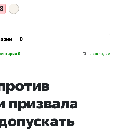
-
8
арии
0
ентарии 0
в закладки
против
и призвала
допускать