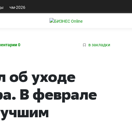
ды
чм-2026
ентарии 0
в закладки
 об уходе
а. В феврале
лучшим