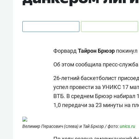
Форвард
Тайрон
Брюэр
покинул
Об этом сообщила пресс-служба 
26-летний баскетболист присоед
успел провести за УНИКС 17 ма
ВТБ. В среднем Брюэр набирал 11
1,0 передачи за 23 минуты на п
Велимир Перасович (слева) и Тай Брюэр / фото:
unics.ru
По ходу сезона американский фо