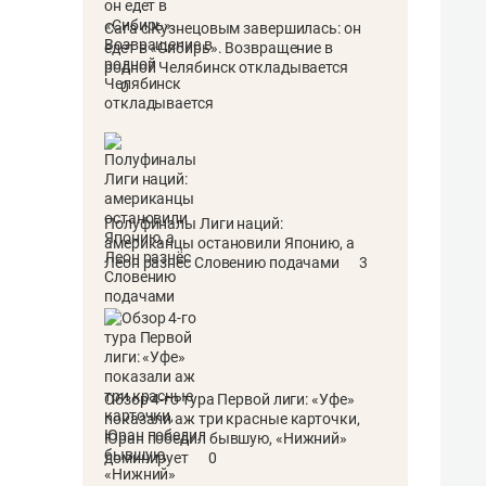
Сага с Кузнецовым завершилась: он
едет в «Сибирь». Возвращение в
родной Челябинск откладывается
0
Полуфиналы Лиги наций:
американцы остановили Японию, а
Леон разнёс Словению подачами
3
Обзор 4-го тура Первой лиги: «Уфе»
показали аж три красные карточки,
Юран победил бывшую, «Нижний»
доминирует
0