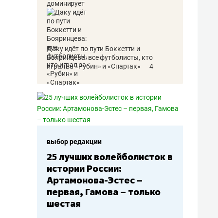
Даку идёт по пути Боккетти и
Бояринцева: все футболисты, кто
играл за «Рубин» и «Спартак»
4
выбор редакции
выбор редакции
25 лучших волейболисток в
Бюджеты клуб
истории России:
– главный ма
Артамонова-Эстес –
Барс» – второ
первая, Гамова – только
Юлаев» – сер
шестая