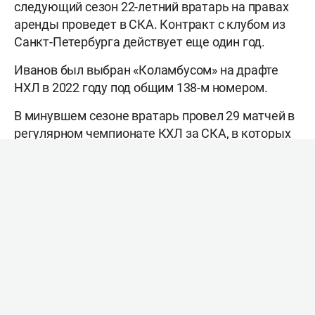
следующий сезон 22-летний вратарь на правах
аренды проведет в СКА. Контракт с клубом из
Санкт-Петербурга действует еще один год.
Иванов был выбран «Коламбусом» на драфте
НХЛ в 2022 году под общим 138-м номером.
В минувшем сезоне вратарь провел 29 матчей в
регулярном чемпионате КХЛ за СКА, в которых
одержал 13 побед. В плей-офф на его счету два
матча и одна победа.
Отметим, что Иванов может стать седьмым
россиянином в «Коламбусе». Ранее туда из
«Колорадо» был обменян
Валерий Ничушкин
.