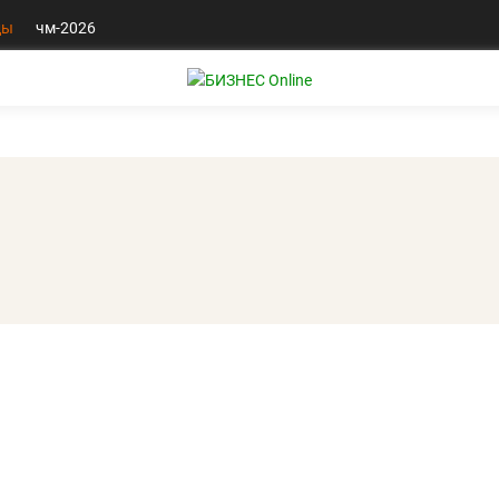
ды
чм-2026