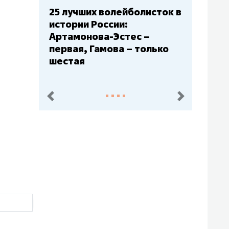
25 лучших волейболисток в
истории России:
Артамонова-Эстес –
первая, Гамова – только
шестая
пред.
след.