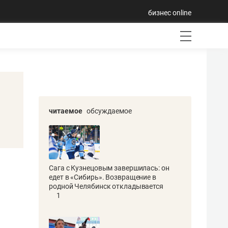
бизнес online
читаемое
обсуждаемое
Сага с Кузнецовым завершилась: он
едет в «Сибирь». Возвращение в
родной Челябинск откладывается
1