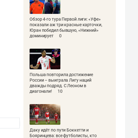
Обзор 4-го тура Первой лиги: «Уфе»
показали аж три красные карточки,
Юран победил бывшую, «Нижний»
доминирует
0
Польша повторила достижение
России – выиграла Лигу наций
дважды подряд. С Леоном в
диагонали!
10
Даку идёт по пути Боккетти и
Бояринцева: все футболисты, кто