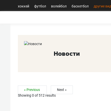
хоккей
футбол
волейбол
баскетбол
другие ви
Новости
« Previous
Next »
Showing 0 of
512
results