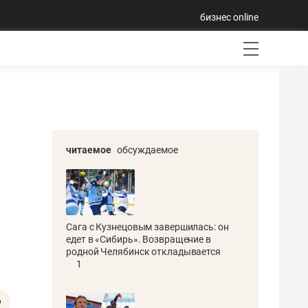
бизнес online
читаемое
обсуждаемое
Сага с Кузнецовым завершилась: он
едет в «Сибирь». Возвращение в
родной Челябинск откладывается
1