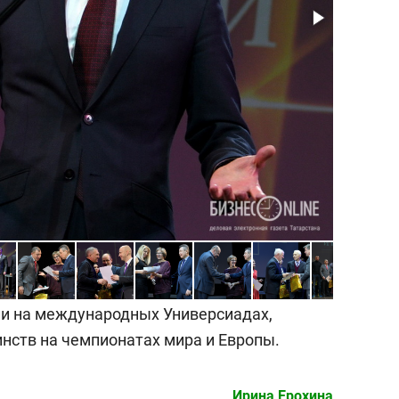
Юсуп Як
и на международных Универсиадах,
нств на чемпионатах мира и Европы.
Ирина Ерохина