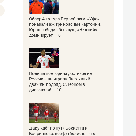
Обзор 4-го тура Первой лиги: «Уфе»
показали аж три красные карточки,
Юран победил бывшую, «Нижний»
доминирует
0
Польша повторила достижение
России – выиграла Лигу наций
дважды подряд. С Леоном в
диагонали!
10
Даку идёт по пути Боккетти и
Бояринцева: все футболисты, кто