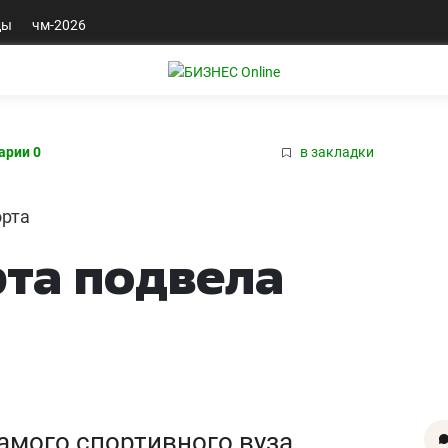
ды
чм-2026
арии 0
в закладки
орта
та подвела
амого спортивного вуза