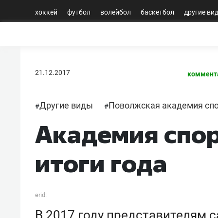
хоккей
футбол
волейбол
баскетбол
другие ви
21.12.2017
коммент
Другие виды
Поволжская академия сп
#
#
Академия спор
итоги года
erid:
В 2017 году представителям с