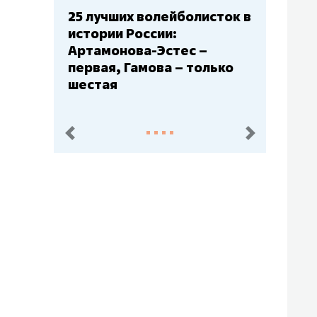
25 лучших волейболисток в
Бюджеты клу
истории России:
– главный м
Артамонова-Эстес –
Барс» – вто
первая, Гамова – только
Юлаев» – се
шестая
пред.
след.