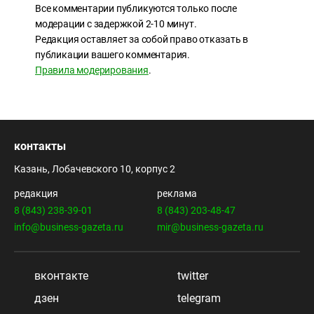
Все комментарии публикуются только после
модерации с задержкой 2-10 минут.
Редакция оставляет за собой право отказать в
публикации вашего комментария.
Правила модерирования
.
контакты
Казань, Лобачевского 10, корпус 2
редакция
реклама
8 (843) 238-39-01
8 (843) 203-48-47
info@business-gazeta.ru
mir@business-gazeta.ru
вконтакте
twitter
дзен
telegram