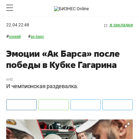
22.04 22:48
в закладки
#
#
хоккей
ак барс
Эмоции «Ак Барса» после
победы в Кубке Гагарина
erid:
И чемпионская раздевалка.