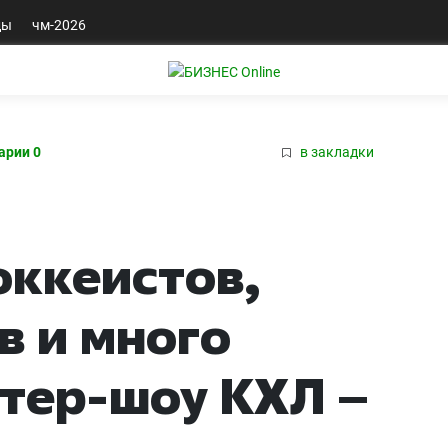
ды
чм-2026
арии 0
в закладки
оккеистов,
в и много
тер-шоу КХЛ –