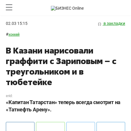
02.03 15:15
в закладки
#
хоккей
В Казани нарисовали
граффити с Зариповым – c
треугольником и в
тюбетейке
erid:
«Капитан Татарстан» теперь всегда смотрит на
«Татнефть Арену».