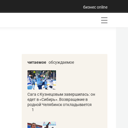
бизнес online
читаемое
обсуждаемое
Сага с Кузнецовым завершилась: он
едет в «Сибирь». Возвращение в
родной Челябинск откладывается
1