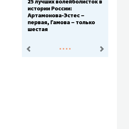
25 лучших волейболисток в
Бюджеты к
истории России:
– главный 
Артамонова-Эстес –
Барс» – вт
первая, Гамова – только
Юлаев» – с
шестая
пред.
след.