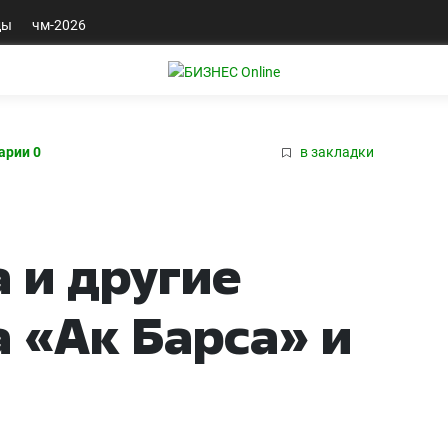
ды
чм-2026
арии 0
в закладки
 и другие
 «Ак Барса» и