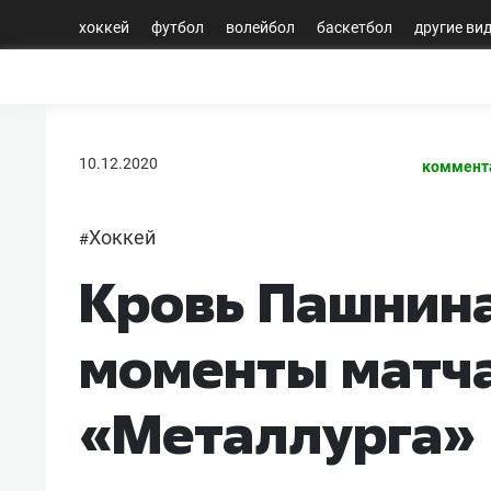
хоккей
футбол
волейбол
баскетбол
другие ви
10.12.2020
коммент
Хоккей
#
Кровь Пашнина
моменты матча
«Металлурга»