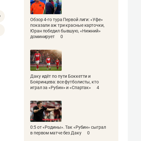
Обзор 4-го тура Первой лиги: «Уфе»
показали аж три красные карточки,
Юран победил бывшую, «Нижний»
доминирует
0
Даку идёт по пути Боккетти и
Бояринцева: все футболисты, кто
играл за «Рубин» и «Спартак»
4
0:5 от «Родины». Так «Рубин» сыграл
в первом матче без Даку
0