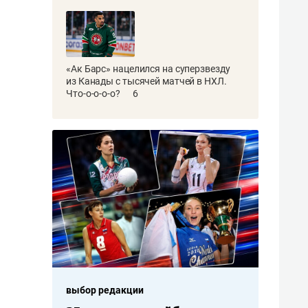
«Ак Барс» нацелился на суперзвезду
из Канады с тысячей матчей в НХЛ.
Что-о-о-о-о?
6
выбор редакции
выбор редакци