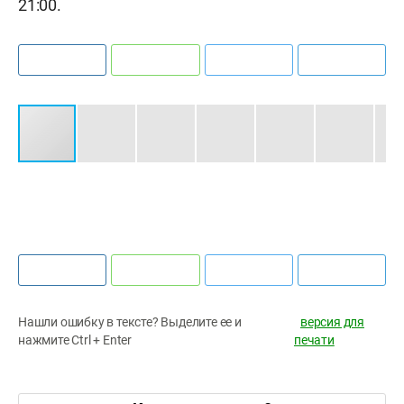
21:00.
Соломон Кверквелия и Максим Канунников
Валерий Чалый
Эльмир Набиуллин
Нашли ошибку в тексте? Выделите ее и
версия для
нажмите Ctrl + Enter
печати