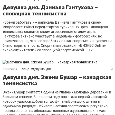
Девушка дня. Даниэла Гантухова –
словацкая теннисистка
«Время работать!» – написала Даниэла Гантухова в своем
микроблоге Twitter перед стартом турнира US Open. Словацкая
теннисистка славится своим агрессивным стилем игры.
Гантухова активно участвует в модельных фотосессиях, но
примечательно, что все заработки от них спортсменка пускает на
благотворительность. Спортивная редакция «БИЗНЕС Online»
знакомит читателей со словацкой спортсменкой
12
#
еще
#
девушки дня
3 сентября
Девушка дня. Эжени Бушар – канадская
теннисистка
Эжени Бушар считается одним из главных молодых дарований в
большом теннисе. В прошлом году она стала первой канадкой,
которой удалось добраться до финала Большого шлема в
одиночном разряде. Сейчас 21-летняя спортсменка, регулярно
появляющаяся на обложках глянцевых журналов, принимает