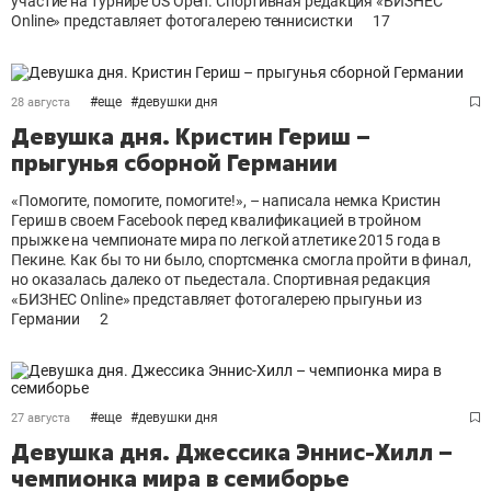
участие на турнире US Open. Спортивная редакция «БИЗНЕС
Online» представляет фотогалерею теннисистки
17
#
еще
#
девушки дня
28 августа
Девушка дня. Кристин Гериш –
прыгунья сборной Германии
«Помогите, помогите, помогите!», – написала немка Кристин
Гериш в своем Facebook перед квалификацией в тройном
прыжке на чемпионате мира по легкой атлетике 2015 года в
Пекине. Как бы то ни было, спортсменка смогла пройти в финал,
но оказалась далеко от пьедестала. Спортивная редакция
«БИЗНЕС Online» представляет фотогалерею прыгуньи из
Германии
2
#
еще
#
девушки дня
27 августа
Девушка дня. Джессика Эннис-Хилл –
чемпионка мира в семиборье