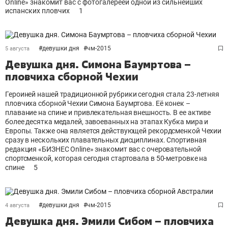
Online» знакомит вас с фотогалереей одной из сильнейших
испанских пловчих
1
#
девушки дня
#
чм-2015
5 августа
Девушка дня. Симона Баумртова –
пловчиха сборной Чехии
Героиней нашей традиционной рубрики сегодня стала 23-летняя
пловчиха сборной Чехии Симона Баумртова. Её конек –
плавание на спине и привлекательная внешность. В ее активе
более десятка медалей, завоеванных на этапах Кубка мира и
Европы. Также она является действующей рекордсменкой Чехии
сразу в нескольких плавательных дисциплинах. Спортивная
редакция «БИЗНЕС Online» знакомит вас с очеровательной
спортсменкой, которая сегодня стартовала в 50-метровке на
спине
5
#
девушки дня
#
чм-2015
4 августа
Девушка дня. Эмили Сибом – пловчиха