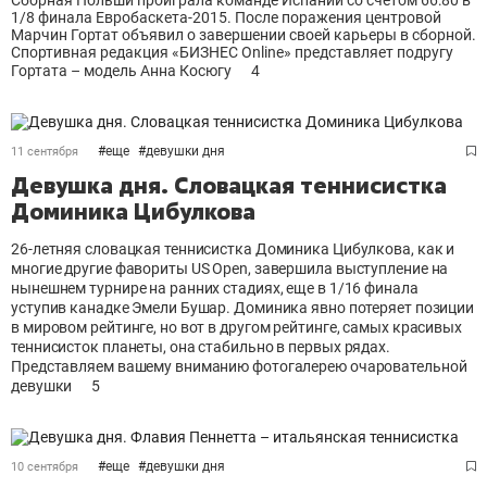
Сборная Польши проиграла команде Испании со счетом 66:80 в
1/8 финала Евробаскета-2015. После поражения центровой
Марчин Гортат объявил о завершении своей карьеры в сборной.
Спортивная редакция «БИЗНЕС Online» представляет подругу
Гортата – модель Анна Косюгу
4
#
еще
#
девушки дня
11 сентября
Девушка дня. Словацкая теннисистка
Доминика Цибулкова
26-летняя словацкая теннисистка Доминика Цибулкова, как и
многие другие фавориты US Open, завершила выступление на
нынешнем турнире на ранних стадиях, еще в 1/16 финала
уступив канадке Эмели Бушар. Доминика явно потеряет позиции
в мировом рейтинге, но вот в другом рейтинге, самых красивых
теннисисток планеты, она стабильно в первых рядах.
Представляем вашему вниманию фотогалерею очаровательной
девушки
5
#
еще
#
девушки дня
10 сентября