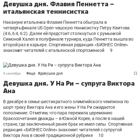
Девушка дня. Флавия Пеннетта –
итальянская теннисистка
Накануне итальянка Флавия Пеннетта обыграла в
четвертьфинале US Open чешскую теннисистку Петру Квитова
(4:6, 6:4, 6:2). Далее ей предстоит столкнуться с румынкой
Симоной Халеп в полуфинале турнира, куда Пеннетта вышла во
второй раз в карьере. Спортивная редакция «БИЗНЕС Online»
знакомит читателей с итальянской спортсменкой
9
#
еще
#
девушки дня
9 сентября
Девушка дня. У На Ри – супруга Виктора
Ана
В декабре в семье шестикратного олимпийского чемпиона по
шорт-треку Виктора Ана и его жены У На Ри ожидается
пополнение. Отметим, что пара пережила церемонию
бракосочетания дважды – в Южной Корее, а после в нашей
стране, где заключенный ранее брак не имел силы. Спортивная
редакция «БИЗНЕС Online» знакомит читателей с супругой
Виктора Ана в своей традиционной рубрике
10