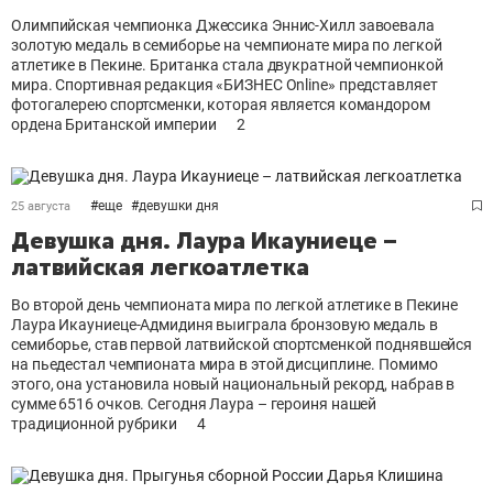
Олимпийская чемпионка Джессика Эннис-Хилл завоевала
золотую медаль в семиборье на чемпионате мира по легкой
атлетике в Пекине. Британка стала двукратной чемпионкой
мира. Спортивная редакция «БИЗНЕС Online» представляет
фотогалерею спортсменки, которая является командором
ордена Британской империи
2
#
еще
#
девушки дня
25 августа
Девушка дня. Лаура Икауниеце –
латвийская легкоатлетка
Во второй день чемпионата мира по легкой атлетике в Пекине
Лаура Икауниеце-Адмидиня выиграла бронзовую медаль в
семиборье, став первой латвийской спортсменкой поднявшейся
на пьедестал чемпионата мира в этой дисциплине. Помимо
этого, она установила новый национальный рекорд, набрав в
сумме 6516 очков. Сегодня Лаура – героиня нашей
традиционной рубрики
4