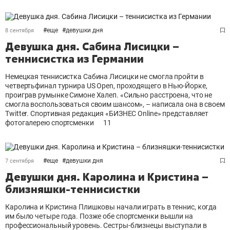
#
еще
#
девушки дня
8 сентября
Девушка дня. Сабина Лисицки –
теннисистка из Германии
Немецкая теннисистка Сабина Лисицки не смогла пройти в
четвертьфинал турнира US Open, проходящего в Нью-Йорке,
проиграв румынке Симоне Халеп. «Сильно расстроена, что не
смогла воспользоваться своим шансом», – написала она в своем
Twitter. Спортивная редакция «БИЗНЕС Online» представляет
фотогалерею спортсменки
11
#
еще
#
девушки дня
7 сентября
Девушки дня. Каролина и Кристина –
близняшки-теннисистки
Каролина и Кристина Плишковы начали играть в теннис, когда
им было четыре года. Позже обе спортсменки вышли на
профессиональный уровень. Сестры-близнецы выступали в