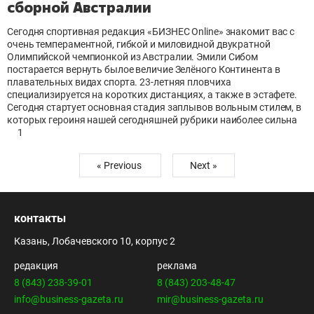
сборной Австралии
Сегодня спортивная редакция «БИЗНЕС Online» знакомит вас с
очень темпераментной, гибкой и миловидной двукратной
Олимпийской чемпионкой из Австралии. Эмили Сибом
постарается вернуть былое величие Зелёного Континента в
плавательных видах спорта. 23-летняя пловчиха
специализируется на коротких дистанциях, а также в эстафете.
Сегодня стартует основная стадия заплывов вольным стилем, в
которых героиня нашей сегодняшней рубрики наиболее сильна
1
« Previous
Next »
контакты
Казань, Лобачевского 10, корпус 2
редакция
реклама
8 (843) 238-39-01
8 (843) 203-48-47
info@business-gazeta.ru
mir@business-gazeta.ru