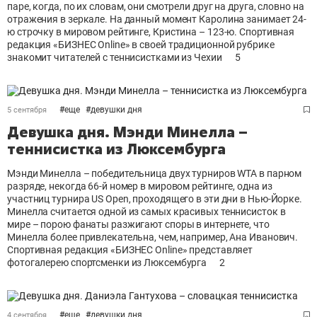
паре, когда, по их словам, они смотрели друг на друга, словно на
отражения в зеркале. На данный момент Каролина занимает 24-
ю строчку в мировом рейтинге, Кристина – 123-ю. Спортивная
редакция «БИЗНЕС Online» в своей традиционной рубрике
знакомит читателей с теннисистками из Чехии
5
#
еще
#
девушки дня
5 сентября
Девушка дня. Мэнди Минелла –
теннисистка из Люксембурга
Мэнди Минелла – победительница двух турниров WTA в парном
разряде, некогда 66-й номер в мировом рейтинге, одна из
участниц турнира US Open, проходящего в эти дни в Нью-Йорке.
Минелла считается одной из самых красивых теннисисток в
мире – порою фанаты разжигают споры в интернете, что
Минелла более привлекательна, чем, например, Ана Иванович.
Спортивная редакция «БИЗНЕС Online» представляет
фотогалерею спортсменки из Люксембурга
2
#
еще
#
девушки дня
4 сентября