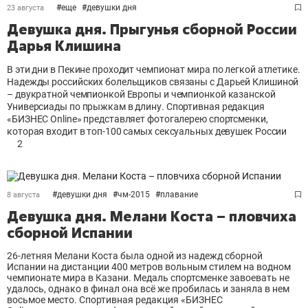
#
еще
#
девушки дня
23 августа
Девушка дня. Прыгунья сборной России
Дарья Клишина
В эти дни в Пекине проходит чемпионат мира по легкой атлетике.
Надежды российских болельщиков связаны с Дарьей Клишиной
– двукратной чемпионкой Европы и чемпионкой казанской
Универсиады по прыжкам в длину. Спортивная редакция
«БИЗНЕС Online» представляет фотогалерею спортсменки,
которая входит в топ-100 самых сексуальных девушек России
2
#
девушки дня
#
чм-2015
#
плавание
8 августа
Девушка дня. Мелани Коста – пловчиха
сборной Испании
26-летняя Мелани Коста была одной из надежд сборной
Испании на дистанции 400 метров вольным стилем на водном
чемпионате мира в Казани. Медаль спортсменке завоевать не
удалось, однако в финал она всё же пробилась и заняла в нем
восьмое место. Спортивная редакция «БИЗНЕС