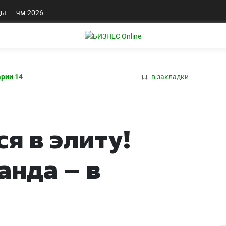
ды
чм-2026
рии 14
в закладки
я в элиту!
анда – в