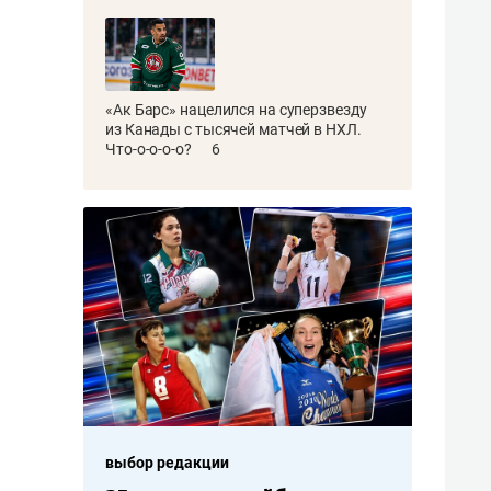
«Ак Барс» нацелился на суперзвезду
из Канады с тысячей матчей в НХЛ.
Что-о-о-о-о?
6
выбор редакции