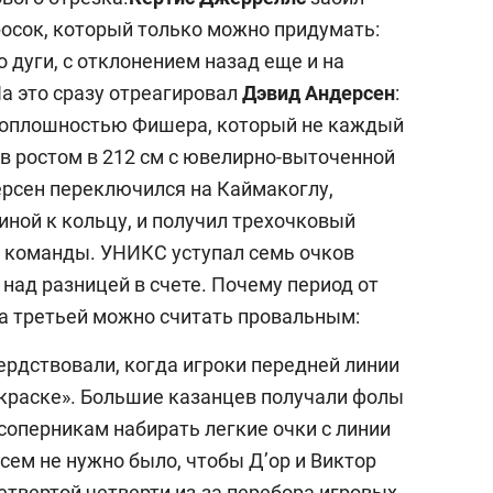
осок, который только можно придумать:
о дуги, с отклонением назад еще и на
а это сразу отреагировал
Дэвид Андерсен
:
ь оплошностью Фишера, который не каждый
в ростом в 212 см с ювелирно-выточенной
ерсен переключился на Каймакоглу,
иной к кольцу, и получил трехочковый
й команды. УНИКС уступал семь очков
 над разницей в счете. Почему период от
ла третьей можно считать провальным:
рдствовали, когда игроки передней линии
«краске». Большие казанцев получали фолы
 соперникам набирать легкие очки с линии
сем не нужно было, чтобы Д’ор и Виктор
етвертой четверти из-за перебора игровых