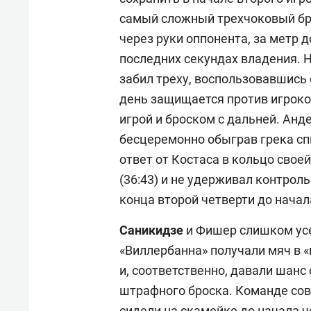
самый сложный трехчоковый бр
через руки оппонента, за метр д
последних секундах владения. Н
забил треху, воспользовавшис
день защищается против игроко
игрой и броском с дальней. Анд
бесцеремонно обыграв грека сп
ответ от Костаса в кольцо свое
(36:43) и не удерживал контроль
конца второй четверти до нача
Саникидзе
и Фишер слишком усе
«Виллербанна» получали мяч в 
и, соответственно, давали шанс
штрафного броска. Команде сов
сидели на скамейке до начала ч