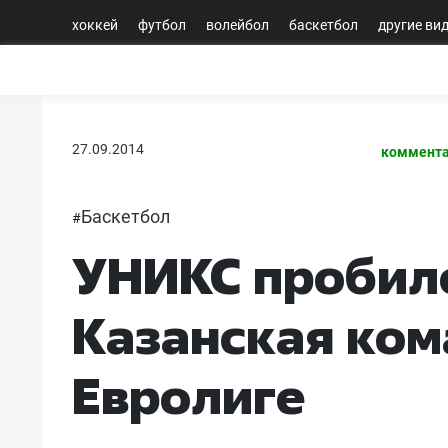
хоккей
футбол
волейбол
баскетбол
другие ви
27.09.2014
коммента
Баскетбол
#
УНИКС пробилс
Казанская ком
Евролиге