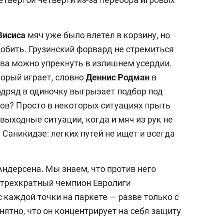
Зисиса
мяч уже было влетел в корзину, но
добить. Грузинский форвард не стремиться
ова можно упрекнуть в излишнем усердии.
торый играет, словно
Деннис Родман
в
одряд в одиночку выгрызает подбор под
тов? Просто в некоторых ситуациях прыть
звыходные ситуации, когда и мяч из рук не
т Саникидзе: легких путей не ищет и всегда
Андерсена. Мы знаем, что против него
 трехкратный чемпион Евролиги
с каждой точки на паркете — разве только с
нятно, что он концентрирует на себя защиту