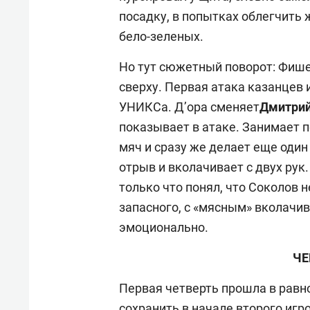
посадку, в попытках облегчить
бело-зеленых.
Но тут сюжетный поворот: Фише
сверху. Первая атака казанцев и
УНИКСа. Д’ора сменяет
Дмитрий
показывает в атаке. Занимает 
мяч и сразу же делает еще один
отрыв и вколачивает с двух рук
только что понял, что Соколов н
запасного, с «мясным» вколачив
эмоционально.
ЧЕ
Первая четверть прошла в равно
сохранить в начале второго игр