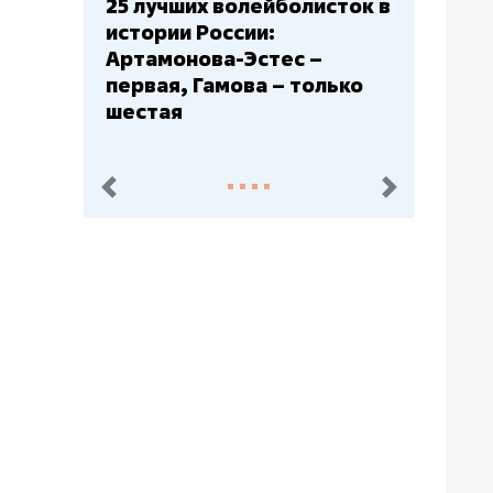
Бюджеты клубов КХЛ: СКА
– главный мажор, «Ак
Барс» – второй, «Салават
Юлаев» – середняк
пред.
след.