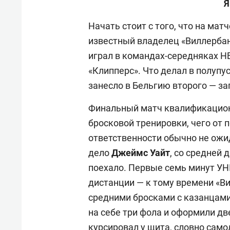
Я
Начать стоит с того, что на мат
известный владелец «Виллерба
играл в командах-середняках НБ
«Клипперс». Что делал в полупус
занесло в Бельгию второго — за
Финальный матч квалификацион
бросковой тренировки, чего от 
ответственности обычно не ож
дело
Джеймс Уайт
, со средней
поехало. Первые семь минут УН
дистанции — к тому времени «В
средними бросками с казанцам
на себе три фола и оформили дв
курсировал у щита, словно само