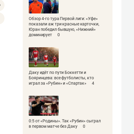
Обзор 4-го тура Первой лиги: «Уфе»
показали аж три красные карточки,
Юран победил бывшую, «Нижний»
доминирует
0
Даку идёт по пути Боккетти и
Бояринцева: все футболисты, кто
играл за «Рубин» и «Спартак»
4
0:5 от «Родины». Так «Рубин» сыграл
в первом матче без Даку
0