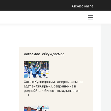
бизнес online
читаемое
обсуждаемое
Сага с Кузнецовым завершилась: он
едет в «Сибирь». Возвращение в
родной Челябинск откладывается
1