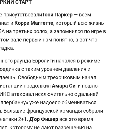
РКИЙ СТАРТ
че присутствовали
Тони Паркер —
всем
нна» и
Корри Маггетте
, который всю жизнь
А на третьих ролях, а запомнился по игре в
том зале первый нам понятно, а вот что
гадка.
ного раунда Евролиги начался в режиме
поединка с таким уровнем давления и
идаешь. Свободным трехочковым начал
 дистанции продолжил
Амара Си
, и пошло-
ИКС атаковал исключительно с дальней
иллербанну» уже надоело обмениваться
и. Большие французской команды собрали
е атаки 2+1.
Д’ор Фишер
все это время
лет, которому не дают разрешения на