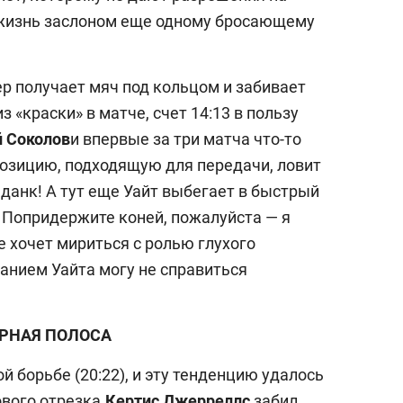
 жизнь заслоном еще одному бросающему
р получает мяч под кольцом и забивает
з «краски» в матче, счет 14:13 в пользу
 Соколов
и впервые за три матча что-то
позицию, подходящую для передачи, ловит
 данк! А тут еще Уайт выбегает в быстрый
. Попридержите коней, пожалуйста — я
е хочет мириться с ролью глухого
анием Уайта могу не справиться
РНАЯ ПОЛОСА
й борьбе (20:22), и эту тенденцию удалось
ового отрезка.
Кертис Джерреллс
забил