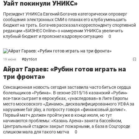
Уайт покинули УНИКС»
Президент УНИКСа Евгений Богачев категорически опроверг
сообщения электронных СМИ о планах его клуба уменьшить
бюджет на треть. Богачев рассказал корреспонденту спортивной
редакции «БИЗНЕС Оnline» о намерении УНИКСа увеличить
клубный бюджет и прояснил кадровую ситуацию
0
#
футбол
19 июня
Айрат Гараев: «Рубин готов играть на
три фронта»
Сенсационная новость сегодня заставила часто биться сердца
болельщиков «Рубина». В сезоне-2015/16 казанский «Рубин»
все-таки сыграет в еврокубках, «унаследовав» в Лиге Европы
место московского «Динамо», дисквалифицированного УЕФА за
нарушение fair play, а попросту говоря «финансовый допинг».
Первый матч должен пройти уже в конце июля, но тут
начинаются проблемы: «Казань Арена» занята бассейном,
Центральный стадион закрыт пожарными, а база в Соцгороде
слишком мала для такого матча
0