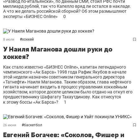
«Развод по-итальянски», по данным СМИ, стоил РФС почти
миллиард рублей, так что Капелло вряд ли остался в накладе.
А что же делать российской сборной? Об этом размышляют
эксперты «БИЗНЕС Online»
0
#
хоккей
8 июля
У Наиля Маганова дошли руки до
хоккея?
Как стало известно «БИЗНЕС Online», капитан легендарного
чемпионского «Ак Барса» 1998 года Рафик Якубов в начале
этой недели назначен советником генерального директора
«Татнефти» Наиля Маганова. Таким образом, глава нефтяного
гиганта начинает входить в процесс управления хоккейным
хозяйством, которое доселе целиком было отдано на откуп его
предшественнику Шафагату Тахаутдинову. Как отнесутся
к этому боссы «Ак Барса»?
1
#
баскетбол
26 июня
Евгений Богачев: «Соколов, Фишер и