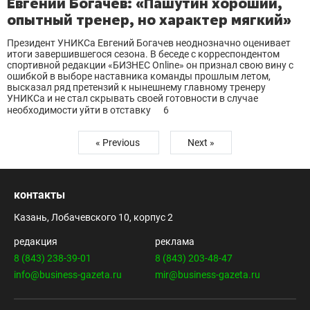
Евгений Богачев: «Пашутин хороший,
опытный тренер, но характер мягкий»
Президент УНИКСа Евгений Богачев неоднозначно оценивает
итоги завершившегося сезона. В беседе с корреспондентом
спортивной редакции «БИЗНЕС Оnline» он признал свою вину с
ошибкой в выборе наставника команды прошлым летом,
высказал ряд претензий к нынешнему главному тренеру
УНИКСа и не стал скрывать своей готовности в случае
необходимости уйти в отставку
6
« Previous
Next »
контакты
Казань, Лобачевского 10, корпус 2
редакция
реклама
8 (843) 238-39-01
8 (843) 203-48-47
info@business-gazeta.ru
mir@business-gazeta.ru