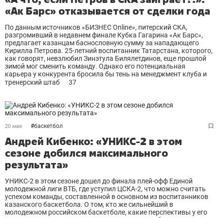
«Ак Барс» отказывается от сделки года
По данным источников «БИЗНЕС Online», питерский СКА,
разгромивший в недавнем финале Кубка Гагарина «Ак Барс»,
предлагает казанцам баснословную сумму за нападающего
Кирилла Петрова. 25-летний воспитанник Татарстана, которого,
как говорят, невзлюбил Зинэтула Билялетдинов, еще прошлой
зимой мог сменить команду. Однако его потенциальная
карьера у конкурента бросила бы тень на менеджмент клуба и
тренерский штаб
37
#
баскетбол
20 мая
Андрей Кибенко: «УНИКС-2 в этом
сезоне добился максимального
результата»
УНИКС-2 в этом сезоне дошел до финала плей-офф Единой
молодежной лиги ВТБ, где уступил ЦСКА-2, что можно считать
успехом команды, составленной в основном из воспитанников
казанского баскетбола. О том, кто же сильнейший в
молодежном российском баскетболе, какие перспективы у его