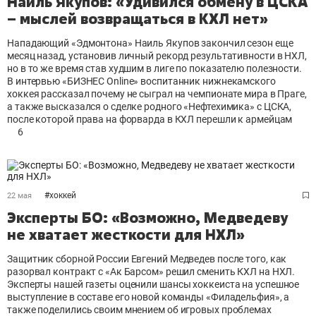
Наиль Якупов: «Удивился обмену в ЦСКА
– мыслей возвращаться в КХЛ нет»
Нападающий «Эдмонтона» Наиль Якупов закончил сезон еще
месяц назад, установив личный рекорд результативности в НХЛ,
но в то же время став худшим в лиге по показателю полезности.
В интервью «БИЗНЕС Online» воспитанник нижнекамского
хоккея рассказал почему не сыграл на чемпионате мира в Праге,
а также высказался о сделке родного «Нефтехимика» с ЦСКА,
после которой права на форварда в КХЛ перешли к армейцам
6
#
хоккей
22 мая
Эксперты БО: «Возможно, Медведеву
не хватает жесткости для НХЛ»
Защитник сборной России Евгений Медведев после того, как
разорвал контракт с «Ак Барсом» решил сменить КХЛ на НХЛ.
Эксперты нашей газеты оценили шансы хоккеиста на успешное
выступление в составе его новой команды «Филадельфия», а
также поделились своим мнением об игровых проблемах