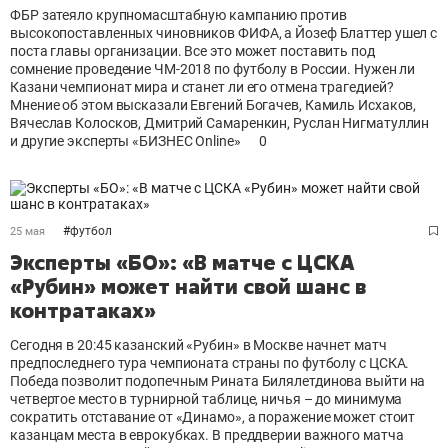
ФБР затеяло крупномасштабную кампанию против
высокопоставленных чиновников ФИФА, а Йозеф Блаттер ушел с
поста главы организации. Все это может поставить под
сомнение проведение ЧМ-2018 по футболу в России. Нужен ли
Казани чемпионат мира и станет ли его отмена трагедией?
Мнение об этом высказали Евгений Богачев, Камиль Исхаков,
Вячеслав Колосков, Дмитрий Самаренкин, Руслан Нигматуллин
и другие эксперты «БИЗНЕС Online»
0
#
футбол
25 мая
Эксперты «БО»: «В матче с ЦСКА
«Рубин» может найти свой шанс в
контратаках»
Сегодня в 20:45 казанский «Рубин» в Москве начнет матч
предпоследнего тура чемпионата страны по футболу с ЦСКА.
Победа позволит подопечным Рината Билялетдинова выйти на
четвертое место в турнирной таблице, ничья – до минимума
сократить отставание от «Динамо», а поражение может стоит
казанцам места в еврокубках. В преддверии важного матча