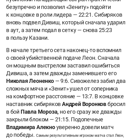
безупречно и позволил «Зениту» подойти
к концовке в роли лидера — 22:21. Сибиряков
вновь подвел Дивиш, который сначала ударил
в аут, а затем подал в сетку — снова 25:23
в пользу Казани.
В начале третьего сета наконец-то вспомнил
о своей убийственной подаче Леон. Сначала
он мощным выстрелом заставил ошибиться
Дивиша, а затем дважды заменившего его
Николая Леоненко
— 9:6. Сивожелез забил два
сложных мяча и «Зенит» ушел от соперника
на комфортное расстояние — 13:7. В концовке
наставник сибиряков
Андрей Воронков
бросил
в бой
Павла Мороза,
но его сразу же дважды
закрыли блоком — 21:15. Подопечные
Владимира Алекно
уверенно довели матч
до победы.
Самым результативным игроком матча стал Леон,