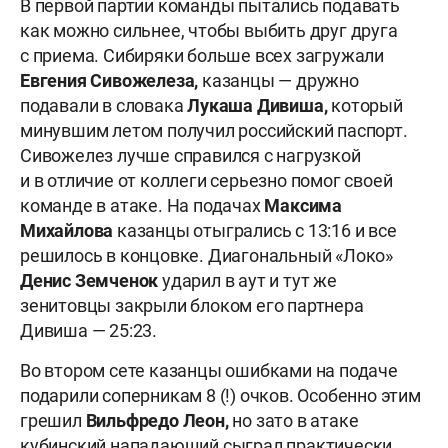
В первой партии команды пытались подавать
как можно сильнее, чтобы выбить друг друга
с приема. Сибиряки больше всех загружали
Евгения Сивожелеза,
казанцы — дружно
подавали в словака
Лукаша Дивиша,
который
минувшим летом получил российский паспорт.
Сивожелез лучше справился с нагрузкой
и в отличие от коллеги серьезно помог своей
команде в атаке. На подачах
Максима
Михайлова
казанцы отыгрались с 13:16 и все
решилось в концовке. Диагональный «Локо»
Денис Земченок
ударил в аут и тут же
зенитовцы закрыли блоком его партнера
Дивиша — 25:23.
Во втором сете казанцы ошибками на подаче
подарили соперникам 8 (!) очков. Особенно этим
грешил
Вильфредо Леон,
но зато в атаке
кубинский нападающий сыграл практически