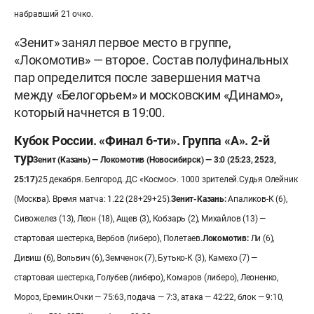
набравший 21 очко.
«Зенит» занял первое место в группе,
«Локомотив» — второе. Состав полуфинальных
пар определится после завершения матча
между «Белогорьем» и московским «Динамо»,
который начнется в 19:00.
Кубок России. «Финал 6-ти». Группа «А». 2-й
тур
Зенит (Казань) — Локомотив (Новосибирск) — 3:0 (25:23, 2523,
25:17)
25 декабря. Белгород. ДС «Космос». 1000 зрителей.
Судья Олейник
(Москва). Время матча: 1.22 (28+29+25).
Зенит-Казань:
Апаликов-К (6),
Сивожелез (13), Леон (18), Ащев (3), Кобзарь (2), Михайлов (13) —
стартовая шестерка, Вербов (либеро), Полетаев.
Локомотив:
Ли (6),
Дивиш (6), Вольвич (6), Земченок (7), Бутько-К (3), Камехо (7) —
стартовая шестерка, Голубев (либеро), Комаров (либеро), Леоненко,
Мороз, Еремин.
Очки — 75:63, подача — 7:3, атака — 42:22, блок — 9:10,