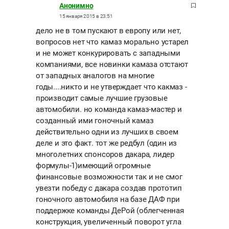
Анонимно
15 января 2015 в 23:51
дело не в том пускают в европу или нет,
вопросов нет что камаз морально устарел
и не может конкурировать с западными
компаниями, все новинки камаза отстают
от западных аналогов на многие
годы....никто и не утверждает что какмаз -
производит самые лучшие грузовые
автомобили. но команда камаз-мастер и
созданный ими гоночный камаз
действительно одни из лучших в своем
деле и это факт. тот же редбул (один из
многолетних спонсоров дакара, лидер
формулы-1)имеющий огромные
финансовые возможности так и не смог
увезти победу с дакара создав прототип
гоночного автомобиля на базе ДАФ при
поддержке команды ДеРой (облегченная
конструкция, увеличенный поворот угла