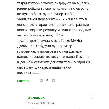
татры которые также лидируют на многих
ралли-рейдах также не колесят по европе,
не нужно быть супер-пупер чтобы
заниматься перевозками. У камаза это в
основном стороительная техника, разные
шасси под спецтехнику и полноприводные
автомобили для нужд ВС и
труднопроходимых мест. Те же МАНы
ДАФы, РЕНО будучи супер-пупер
грузовиками проигрывают на Дакарах
нашим камазам, потому что наши Камазы
в данном сегменте действительно одни из
самых лучших как и наши танки,
самолеты.....
0
ответить
Анонимно
15 января 2015 в 18:54