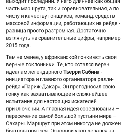
выходит последний. У него длиннее как общая
часть маршрута, так и соревновательная, а по
числу и качеству гонщиков, команд, средств
массовой информации, работающих на рейде
-
разница просто разгромная. Достаточно
взглянуть на сравнительные цифры, например
2015 года.
Тем не менее, у африканской гонки есть свои
верные поклонники. Те, кто остался верен
идеалам легендарного
Тьерри Сабина
-
инициатора и главного организатора ралли-
рейда «Париж-Дакар». Он преподносил свою
гонку как захватывающее и сложнейшее
испытание для настоящих искателей
приключений. А главная идея соревнований —
пересечение самой большой пустыни мира —
Сахары. Маршрут при этом никогда не должен
был повторяться. Основной упор делался на