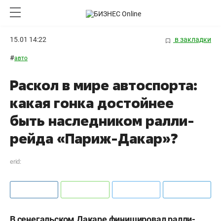
15.01 14:22
в закладки
#
авто
Раскол в мире автоспорта:
какая гонка достойнее
быть наследником ралли-
рейда «Париж-Дакар»?
erid:
В сенегальском Дакаре финишировал ралли-