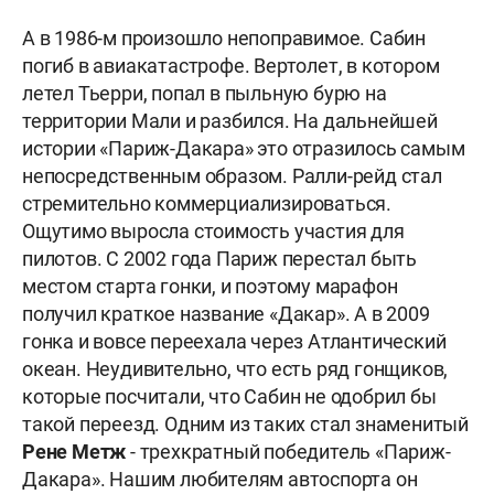
А в 1986-м произошло непоправимое. Сабин
погиб в авиакатастрофе. Вертолет, в котором
летел Тьерри, попал в пыльную бурю на
территории Мали и разбился. На дальнейшей
истории «Париж-Дакара» это отразилось самым
непосредственным образом. Ралли-рейд стал
стремительно коммерциализироваться.
Ощутимо выросла стоимость участия для
пилотов. С 2002 года Париж перестал быть
местом старта гонки, и поэтому марафон
получил краткое название «Дакар». А в 2009
гонка и вовсе переехала через Атлантический
океан. Неудивительно, что есть ряд гонщиков,
которые посчитали, что Сабин не одобрил бы
такой переезд. Одним из таких стал знаменитый
Рене Метж
-
трехкратный победитель «Париж-
Дакара». Нашим любителям автоспорта он