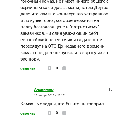
гоночный камаз, не имеет ничего общего с
серийным как и дафы, маны, татры.Другое
дело что камаз с конвеера это устаревшое
и ломучее го.но , которое держится на
плаву благодаря цене и "патриотизму"
заказчиков.Ни один уважающий себя
европейский перевозчик и водитель не
пересядут на ЭТО.До недавнего времени
камазы не даже не пускали в европу из-за
эко норм.
0
ответить
Анонимно
15 января 2015 в 22:17
Камаз - молодцы, кто бы что ни говорил!
0
ответить