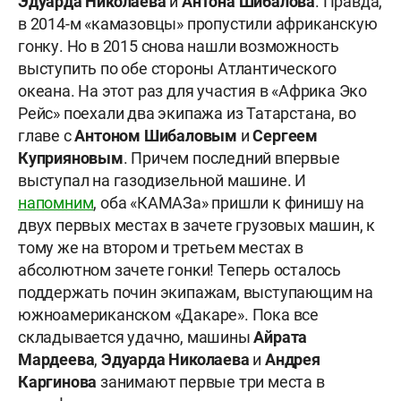
Эдуарда Николаева
и
Антона Шибалова
. Правда,
в 2014-м «камазовцы» пропустили африканскую
гонку. Но в 2015 снова нашли возможность
выступить по обе стороны Атлантического
океана. На этот раз для участия в «Африка Эко
Рейс» поехали два экипажа из Татарстана, во
главе с
Антоном Шибаловым
и
Сергеем
Куприяновым
. Причем последний впервые
выступал на газодизельной машине. И
напомним
, оба «КАМАЗа» пришли к финишу на
двух первых местах в зачете грузовых машин, к
тому же на втором и третьем местах в
абсолютном зачете гонки! Теперь осталось
поддержать почин экипажам, выступающим на
южноамериканском «Дакаре». Пока все
складывается удачно, машины
Айрата
Мардеева
,
Эдуарда Николаева
и
Андрея
Каргинова
занимают первые три места в