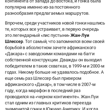
континента от запада до востока, и гонка была
популярна именно из-за постоянного
разнообразия предлагаемых маршрутов.
Впрочем, среди участников новой гонки нашлись
те, которых все устраивает, в первую очередь
это легендарный «лис пустыни»
Жан-Луи
Шлессер
. Тот самый, что запомнился всем своей
борьбой в абсолютном зачете африканского
«Дакара» с заводскими командами на багги
собственной конструкции. Дважды он выходил
победителем в таких схватках, в 1999-м и 2000-м
годах. Никому больше не удавалось подобное. А
еще семь раз Шлессер был призером
африканского «Дакар», в том числе в 2007-м
году, когда марафон в последний раз
проводился на «черном континенте». Жан-Луи
стал одним из главных критиков переезда
знаменитой гонки в Южную Америку. И когда