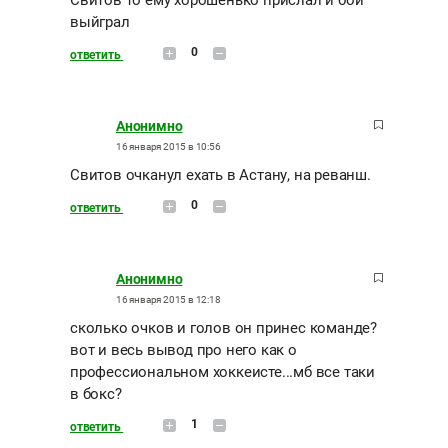
выйграл
0
ответить
Анонимно
16 января 2015 в 10:56
Свитов очканул ехать в Астану, на реванш.
0
ответить
Анонимно
16 января 2015 в 12:18
сколько очков и голов он принес команде?
вот и весь вывод про него как о
профессиональном хоккеисте...мб все таки
в бокс?
1
ответить