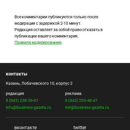
Все комментарии публикуются только после
модерации с задержкой 2-10 минут.
Редакция оставляет за собой право отказать в
публикации вашего комментария.
Правила модерирования
.
контакты
Казань, Лобачевского 10, корпус 2
редакция
реклама
8 (843) 238-39-01
8 (843) 203-48-47
info@business-gazeta.ru
mir@business-gazeta.ru
вконтакте
twitter