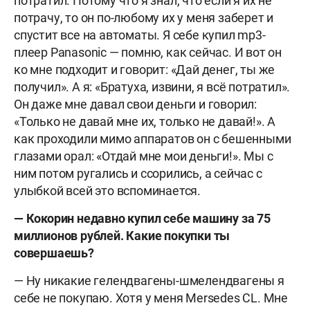
потратил. Потому что я знал, что если я их не
потрачу, то он по-любому их у меня заберет и
спустит все на автоматы. Я себе купил mp3-
плеер Panasonic — помню, как сейчас. И вот он
ко мне подходит и говорит: «Дай денег, ты же
получил». А я: «Братуха, извини, я всё потратил».
Он даже мне давал свои деньги и говорил:
«Только не давай мне их, только не давай!». А
как проходили мимо аппаратов он с бешенными
глазами орал: «Отдай мне мои деньги!». Мы с
ним потом ругались и ссорились, а сейчас с
улыбкой всей это вспоминается.
— Кокорин недавно купил себе машину за 75
миллионов рублей. Какие покупки ты
совершаешь?
— Ну никакие гелендвагены-шмелендвагены я
себе не покупаю. Хотя у меня Mersedes CL. Мне