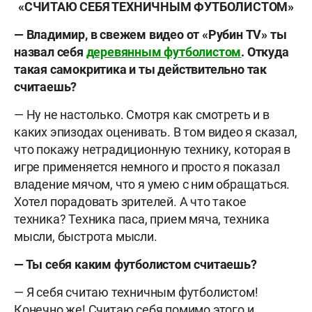
«СЧИТАЮ СЕБЯ ТЕХНИЧНЫМ ФУТБОЛИСТОМ»
— Владимир, в свежем видео от «Рубин
TV» ты
назвал себя
деревянным футболистом
. Откуда
такая самокритика и ты действительно так
считаешь?
— Ну не настолько. Смотря как смотреть и в
каких эпизодах оценивать. В том видео я сказал,
что покажу нетрадиционную технику, которая в
игре применяется немного и просто я показал
владение мячом, что я умею с ним обращаться.
Хотел порадовать зрителей. А что такое
техника? Техника паса, прием мяча, техника
мысли, быстрота мысли.
— Ты себя каким футболистом считаешь?
— Я себя считаю техничным футболистом!
Конечно же! Считаю себя помимо этого и