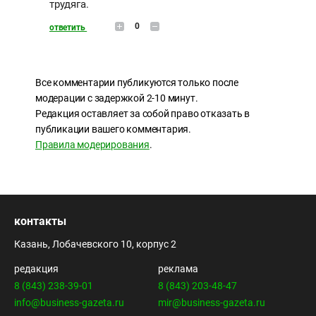
трудяга.
0
ответить
Все комментарии публикуются только после
модерации с задержкой 2-10 минут.
Редакция оставляет за собой право отказать в
публикации вашего комментария.
Правила модерирования
.
контакты
Казань, Лобачевского 10, корпус 2
редакция
реклама
8 (843) 238-39-01
8 (843) 203-48-47
info@business-gazeta.ru
mir@business-gazeta.ru