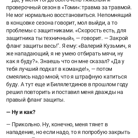
проверочный сезон в «Томи»: травма за травмой.
Не мог нормально восстановиться. Непомнящий
в концовке сезона говорит, мол выйди, а то
проблемы с защитниками. «Скорость есть, для
защитника ты техничный», — говорит. — Закрой
фланг защиты весь!". Я ему: «Валерий Кузьмич, я
же нападающий, я не умею отбирать мячи, ну
как я буду?». Знаешь что он мне сказал? «Да у
тебя лучший подкат в команде!», — потом
смеялись надо мной, что я штрафную катиться
буду. А тут еще и Билялетдинов в прошлом году
решил повторить и поставил меня дважды на
правый фланг защиты.
— Ну и как?
— Прикольно. Ну, конечно, меня тянет в
нападение, но если надо, то я попробую закрыть