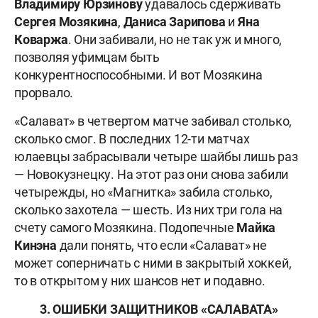
Владимиру Юрзинову
удавалось сдерживать
Сергея Мозякина
,
Даниса Зарипова
и
Яна
Коваржа
. Они забивали, но не так уж и много,
позволяя уфимцам быть
конкурентноспособными. И вот Мозякина
прорвало.
«Салават» в четвертом матче забивал столько,
сколько смог. В последних 12-ти матчах
юлаевцы забрасывали четыре шайбы лишь раз
— Новокузнецку. На этот раз они снова забили
четырежды, но «Магнитка» забила столько,
сколько захотела — шесть. Из них три гола на
счету самого Мозякина. Подопечные
Майка
Кинэна
дали понять, что если «Салават» не
может соперничать с ними в закрытый хоккей,
то в открытом у них шансов нет и подавно.
3. ОШИБКИ ЗАЩИТНИКОВ «САЛАВАТА»