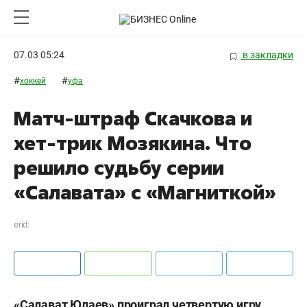
07.03 05:24
в закладки
#
#
хоккей
уфа
Матч-штраф Скачкова и
хет-трик Мозякина. Что
решило судьбу серии
«Салавата» с «Магниткой»
erid:
«Салават Юлаев» проиграл четвертую игру