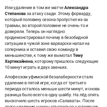
Или удаление в том же матче
Александра
Степанова
за атаку сзади. Этому форварду,
который половину сезона пропустил из-за
травмы, во второй половине не очень-то и
доверяли. Теперь он наглядно
продемонстрировал почему в безобидной
ситуации в чужой зоне варварски напал на
соперника и оставил свою команду в
меньшинстве, к тому же вымотал
Тему
Хартикайнена
, которому пришлось следующие
10 минут играть в двух звеньях.
Апофеозом уфимской безалаберности стало
удаление в пятой игре, когда от третьего
периода осталось меньше шести минут, и снова
разница было всего в одну шайбу. На лёд опять
выскочило шесть игроков «Салавата». После
этого удаления шансы отыграться у юлаевцов