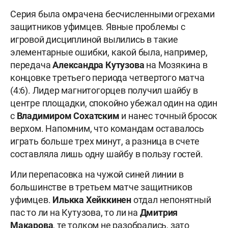
Серия была омрачена бесчисленными огрехами
защитников уфимцев. Явные проблемы с
игровой дисциплиной вылились в такие
элементарные ошибки, какой была, например,
передача
Александра Кутузова
на Мозякина в
концовке третьего периода четвертого матча
(4:6). Лидер магнитогорцев получил шайбу в
центре площадки, спокойно убежал один на один
с
Владимиром Сохатским
и нанес точный бросок
верхом. Напомним, что командам оставалось
играть больше трех минут, а разница в счете
составляла лишь одну шайбу в пользу гостей.
Или перепасовка на чужой синей линии в
большинстве в третьем матче защитников
уфимцев.
Илькка Хейккинен
отдал непонятный
пас то ли на Кутузова, то ли на
Дмитрия
Макарова
, те толком не разобрались, зато