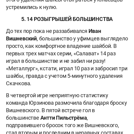
устремились к нулю.
5. 14 РОЗЫГРЫШЕЙ БОЛЬШИНСТВА
До тех пор пока не раззабивался
Иван
Вишневский
, большинство у уфимцев выглядело
просто, как комфортное владение шайбой. В
первых трех матчах серии, «Салават» 14 раз
играл в большинстве и не забил ни разу!
«Металлург», кстати, играл 10 раз и забросил три
шайбы, правда с учетом 5-минутного удаления
Скачкова.
В четвертой игре неприятную статистику
команда Юрзинова размочила благодаря броску
Вишневского. В пятой встрече гол в
большинстве
Антти Пильстрёма
,
подправившего бросок того же Вишневского,
стал вторым и последним в неравных составах