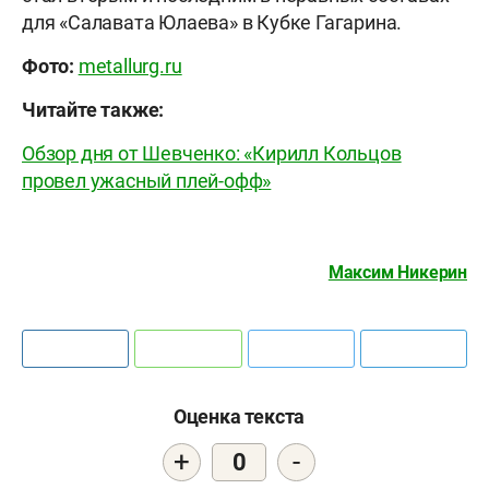
для «Салавата Юлаева» в Кубке Гагарина.
Фото:
metallurg.ru
Читайте также:
Обзор дня от Шевченко: «Кирилл Кольцов
провел ужасный плей-офф»
Максим Никерин
Оценка текста
+
-
0