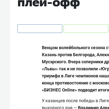
плей-офф
Венцом волейбольного сезона с
Казань против Белгорода, Алек
Мусэрского. Вчера соперники д
«Львы» так и не позволили «Югр
триумфа в Лиге чемпионов нашл
конца противостояние с моско
«БИЗНЕС
Online» подводит ито
У казанцев после победы в Лиг
выходного дня —
Владимир Але