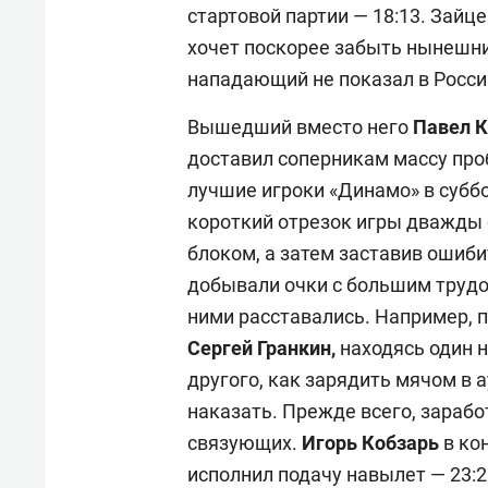
стартовой партии — 18:13. Зайце
хочет поскорее забыть нынешн
нападающий не показал в России
Вышедший вместо него
Павел К
доставил соперникам массу про
лучшие игроки «Динамо» в субб
короткий отрезок игры дважды 
блоком, а затем заставив ошиб
добывали очки с большим трудом
ними расставались. Например, п
Сергей Гранкин,
находясь один н
другого, как зарядить мячом в а
наказать. Прежде всего, зарабо
связующих.
Игорь Кобзарь
в ко
исполнил подачу навылет — 23:2