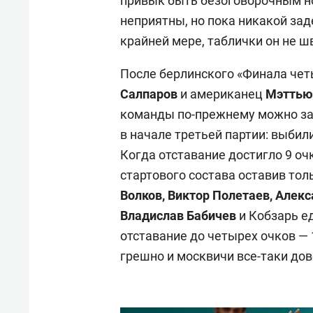
привык быть безоговорочным н
неприятны, но пока никакой зад
крайней мере, таблички он не ш
После берлинского «Финала чет
Салпаров
и американец
Мэттью
команды по-прежнему можно за
в начале третьей партии: выбили
Когда отставание достигло 9 очко
стартового состава оставив т
Волков, Виктор Полетаев, Алек
Владислав Бабичев
и Кобзарь ед
отставание до четырех очков — 
грешно и москвичи все-таки дов