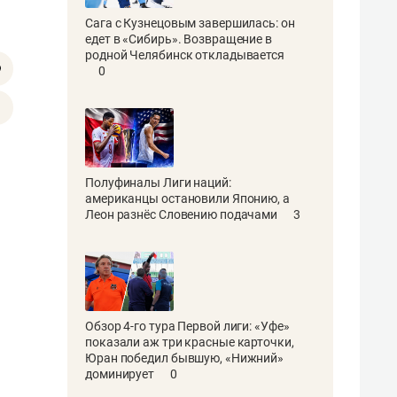
Сага с Кузнецовым завершилась: он
едет в «Сибирь». Возвращение в
родной Челябинск откладывается
0
Полуфиналы Лиги наций:
американцы остановили Японию, а
Леон разнёс Словению подачами
3
Обзор 4-го тура Первой лиги: «Уфе»
показали аж три красные карточки,
Юран победил бывшую, «Нижний»
доминирует
0