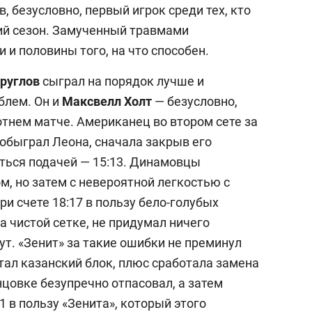
25 лучших волей
в, безусловно, первый игрок среди тех, кто
истории России:
ий сезон. Замученный травмами
Артамонова-Эсте
 и половины того, на что способен.
первая, Гамова –
шестая
руглов
сыграл на порядок лучше и
блем. Он и
Максвелл Холт
— безусловно,
отнем матче. Американец во втором сете за
обыграл Леона, сначала закрыв его
иться подачей — 15:13. Динамовцы
, но затем с невероятной легкостью с
ри счете 18:17 в пользу бело-голубых
а чистой сетке, не придумал ничего
ут. «Зенит» за такие ошибки не преминул
тал казанский блок, плюс сработала замена
нцовке безупречно отпасовал, а затем
1 в пользу «Зенита», который этого