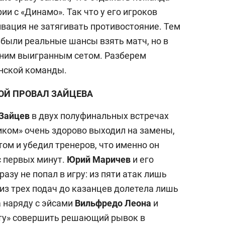
ии с «Динамо». Так что у его игроков
вация не затягивать противостояние. Тем
 были реальные шансы взять матч, но в
дним выигранным сетом. Разберем
нской команды.
ОЙ ПРОВАЛ ЗАЙЦЕВА
Зайцев
в двух полуфинальных встречах
иком» очень здорово выходил на замены,
ом и убедил тренеров, что именно он
с первых минут.
Юрий Маричев
и его
азу не попал в игру: из пяти атак лишь
из трех подач до казанцев долетела лишь
 наряду с эйсами
Вильфредо Леона
и
выбор редакции
ту» совершить решающий рывок в