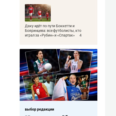
Даку идёт по пути Боккетти и
Бояринцева: все футболисты, кто
играл за «Рубин» и «Спартак»
4
выбор редакции