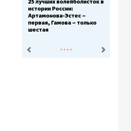
болисток в
Бюджеты клубов КХЛ: СКА
– главный мажор, «Ак
с –
Барс» – второй, «Салават
 только
Юлаев» – середняк
пред.
след.