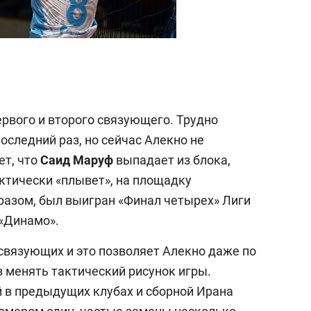
первого и второго связующего. Трудно
последний раз, но сейчас Алекно не
ет, что
Саид Маруф
выпадает из блока,
актически «плывет», на площадку
разом, был выигран «Финал четырех» Лиги
 «Динамо».
 связующих и это позволяет Алекно даже по
з менять тактический рисунок игры.
 в предыдущих клубах и сборной Ирана