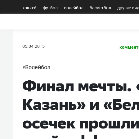
хоккей
футбол
волейбол
баскетбол
другие ви
05.04.2015
коммент
Волейбол
#
Финал мечты. 
Казань» и «Бе
осечек прошли