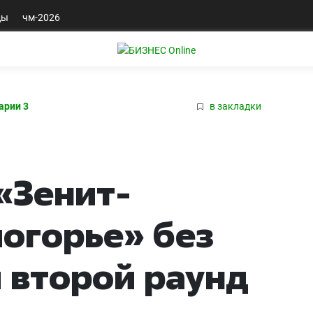
ды
чм-2026
арии 3
в закладки
«Зенит-
логорье» без
 второй раунд