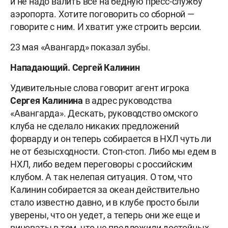
и не надо валить все на бедную пресс-службу
аэропорта. Хотите поговорить со сборной —
говорите с ним. И хватит уже строить версии.
23 мая «Авангард» показал зубы.
Нападающий. Сергей Калинин
Удивительные слова говорит агент игрока
Сергея Калинина
в адрес руководства
«Авангарда». Дескать, руководство омского
клуба не сделало никаких предложений
форварду и он теперь собирается в НХЛ чуть ли
не от безысходности. Стоп-стоп. Либо мы едем в
НХЛ, либо ведем переговоры с российским
клубом. А так нелепая ситуация. О том, что
Калинин собирается за океан действительно
стало известно давно, и в клубе просто были
уверены, что он уедет, а теперь они же еще и
виноваты в том, что не предложили достойных