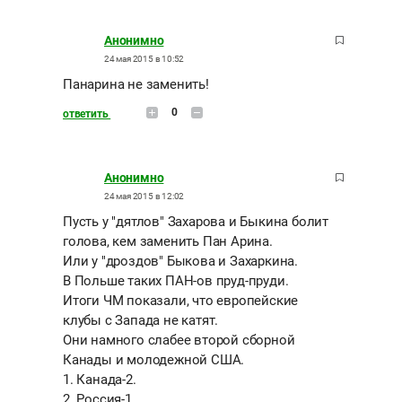
Анонимно
24 мая 2015 в 10:52
Панарина не заменить!
0
ответить
Анонимно
24 мая 2015 в 12:02
Пусть у "дятлов" Захарова и Быкина болит
голова, кем заменить Пан Арина.
Или у "дроздов" Быкова и Захаркина.
В Польше таких ПАН-ов пруд-пруди.
Итоги ЧМ показали, что европейские
клубы с Запада не катят.
Они намного слабее второй сборной
Канады и молодежной США.
1. Канада-2.
2. Россия-1.