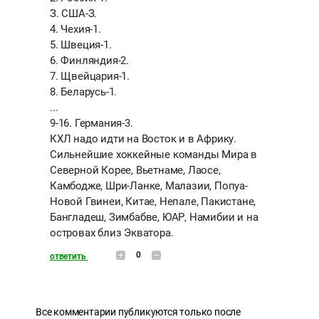
З. США-З.
4. Чехия-1.
5. Швеция-1.
6. Финляндия-2.
7. Щвейцария-1.
8. Беларусь-1.
...
9-16. Германия-3.
КХЛ надо идти на Восток и в Африку.
Сильнейшие хоккейные команды Мира в
Северной Корее, Вьетнаме, Лаосе,
Камбодже, Шри-Ланке, Малазии, Попуа-
Новой Гвинеи, Китае, Непале, Пакистане,
Бангладеш, Зимбабве, ЮАР, Намибии и на
островах близ Экватора.
0
ответить
Все комментарии публикуются только после