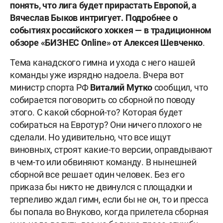
понять, что лига будет прирастать Европой, а
Вячеслав Быков интригует. Подробнее о
событиях российского хоккея — в традиционном
обзоре «БИЗНЕС Online» от Алексея Шевченко
.
Тема канадского гимна и ухода с него нашей
команды уже изрядно надоела. Вчера вот
министр спорта РФ
Виталий Мутко
сообщил, что
собирается поговорить со сборной по поводу
этого. С какой сборной-то? Которая будет
собираться на Евротур? Они ничего плохого не
сделали. Но удивительно, что все ищут
виновных, строят какие-то версии, оправдывают
в чем-то или обвиняют команду. В нынешней
сборной все решает один человек. Без его
приказа бы никто не двинулся с площадки и
терпеливо ждал гимн, если бы не он, то и пресса
бы попала во Внуково, когда прилетела сборная