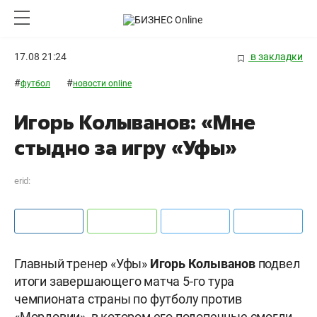
17.08 21:24
в закладки
#
#
футбол
новости online
Игорь Колыванов: «Мне
стыдно за игру «Уфы»
erid:
Главный тренер «Уфы»
Игорь Колыванов
подвел
итоги завершающего матча 5-го тура
чемпионата страны по футболу против
«Мордовии», в котором его подопечные смогли