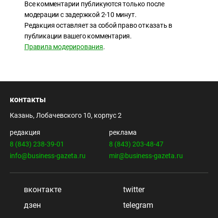
Все комментарии публикуются только после
модерации с задержкой 2-10 минут.
Редакция оставляет за собой право отказать в
публикации вашего комментария.
Правила модерирования
.
контакты
Казань, Лобачевского 10, корпус 2
редакция
реклама
8 (843) 238-39-01
8 (843) 203-48-47
info@business-gazeta.ru
mir@business-gazeta.ru
вконтакте
twitter
дзен
telegram