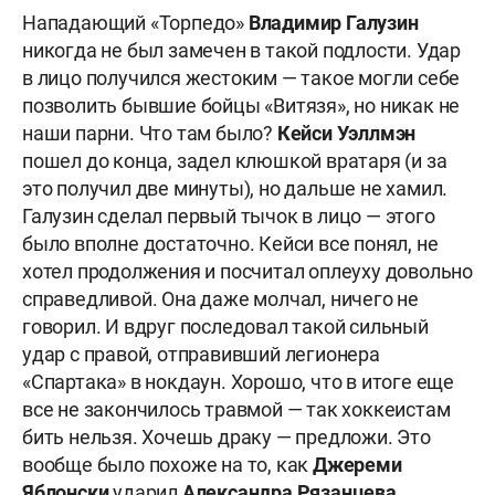
Нападающий «Торпедо»
Владимир
Галузин
никогда не был замечен в такой подлости. Удар
в лицо получился жестоким — такое могли себе
позволить бывшие бойцы «Витязя», но никак не
наши парни. Что там было?
Кейси
Уэллмэн
пошел до конца, задел клюшкой вратаря (и за
это получил две минуты), но дальше не хамил.
Галузин сделал первый тычок в лицо — этого
было вполне достаточно. Кейси все понял, не
хотел продолжения и посчитал оплеуху довольно
справедливой. Она даже молчал, ничего не
говорил. И вдруг последовал такой сильный
удар с правой, отправивший легионера
«Спартака» в нокдаун. Хорошо, что в итоге еще
все не закончилось травмой — так хоккеистам
бить нельзя. Хочешь драку — предложи. Это
вообще было похоже на то, как
Джереми
Яблонски
ударил
Александра
Рязанцева
.