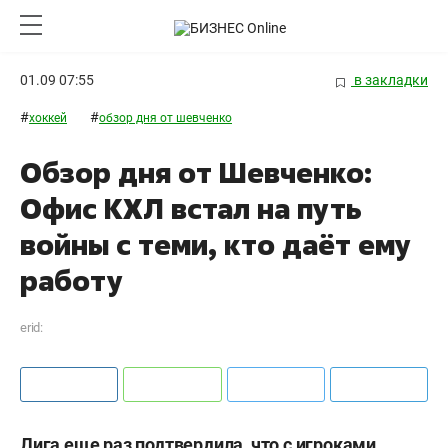
01.09 07:55
в закладки
#
#
хоккей
обзор дня от шевченко
Обзор дня от Шевченко:
Офис КХЛ встал на путь
войны с теми, кто даёт ему
работу
erid:
Лига еще раз подтвердила, что с игроками