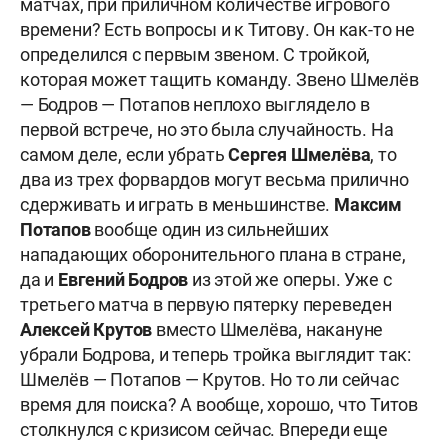
матчах, при приличном количестве игрового
времени? Есть вопросы и к Титову. Он как-то не
определился с первым звеном. С тройкой,
которая может тащить команду. Звено Шмелёв
— Бодров — Потапов неплохо выглядело в
первой встрече, но это была случайность. На
самом деле, если убрать
Сергея
Шмелёва
, то
два из трех форвардов могут весьма прилично
сдерживать и играть в меньшинстве.
Максим
Потапов
вообще один из сильнейших
нападающих оборонительного плана в стране,
да и
Евгений
Бодров
из этой же оперы. Уже с
третьего матча в первую пятерку переведен
Алексей
Крутов
вместо Шмелёва, накануне
убрали Бодрова, и теперь тройка выглядит так:
Шмелёв — Потапов — Крутов. Но то ли сейчас
время для поиска? А вообще, хорошо, что Титов
столкнулся с кризисом сейчас. Впереди еще