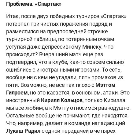
Проблема. «Спартак»
Итак, после двух победных турниров «Спартак»
потерпел три чистых поражения подряд и
разместился на предпоследней строчке
турнирной таблицы, по потерянным очкам
уступая даже депрессивному Минску. Что
происходит? Вчерашний матч еще раз
подтвердил, что в клубе, как-то совсем сильно
ошиблись с иностранными игроками. То есть,
вообще ни с кем не угадали, пять промахов из
пяти. Возможно, не все так плохо с
Мэттом
Гилроем
, но это касается, в основном, атаки. Это
иностранный
Кирилл
Кольцов
, только Кирилла
мы все любим, а к Мэтту относимся равнодушно.
Остальные вообще не понимают, где находятся.
Что, например, делает в команде нападающий
Лукаш
Радил
с одной передачей в четырех