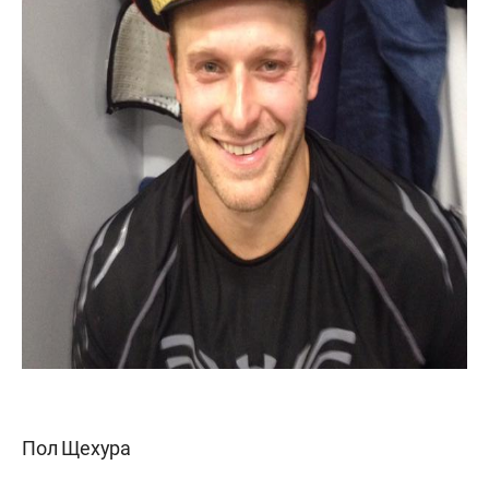
Пол Щехура