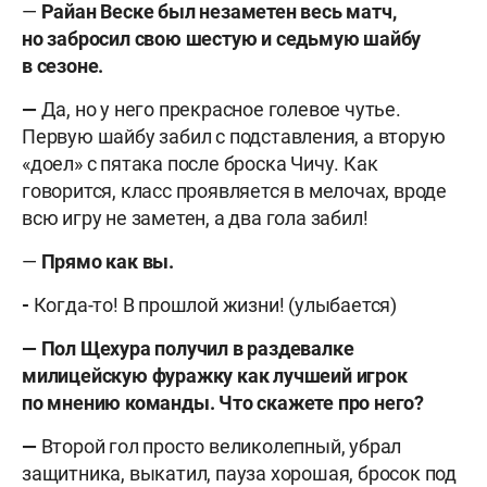
—
Райан Веске был незаметен весь матч,
но забросил свою шестую и седьмую шайбу
в сезоне.
—
Да, но у него прекрасное голевое чутье.
Первую шайбу забил с подставления, а вторую
«доел» с пятака после броска Чичу. Как
говорится, класс проявляется в мелочах, вроде
всю игру не заметен, а два гола забил!
—
Прямо как вы.
-
Когда-то! В прошлой жизни! (улыбается)
— Пол Щехура получил в раздевалке
милицейскую фуражку как лучшеий игрок
по мнению команды. Что скажете про него?
—
Второй гол просто великолепный, убрал
защитника, выкатил, пауза хорошая, бросок под