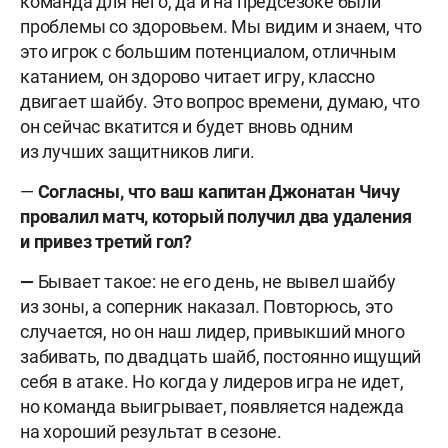
команда для него, да и на предсезоке были
проблемы со здоровьем. Мы видим и знаем, что
это игрок с большим потенциалом, отличным
катанием, он здорово читает игру, классно
двигает шайбу. Это вопрос времени, думаю, что
он сейчас вкатится и будет вновь одним
из лучших защитников лиги.
—
Согласны, что ваш капитан Джонатан Чичу
провалил матч, который получил два удаления
и привез третий гол?
—
Бывает такое: не его день, не вывел шайбу
из зоны, а соперник наказал. Повторюсь, это
случается, но он наш лидер, привыкший много
забивать, по двадцать шайб, постоянно ищущий
себя в атаке. Но когда у лидеров игра не идет,
но команда выигрывает, появляется надежда
на хороший результат в сезоне.