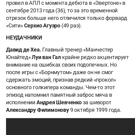
провел в АПЛ с момента дебюта в «Эвертоне» в
сентябре 2013 года (36), то за это временной
отрезок больше него отличился только форвард
«Сити»
Серхио Агуэро
(49 раз).
НЕУДАЧНИКИ
Давид де Хеа.
Главный тренер «Манчестер
Юнайтед»
Луи ван Гал
крайне редко акцентирует
внимание на ошибках своих подопечных. Но
после игры с «Борнмутом» даже он не смог
сдержать эмоций, признав редкий «прокол»
основного голкипера команды. Чем-то этот
эпизод напомнил памятный заброс мяча в
исполнении
Андрея Шевченко
за шиворот
Александру Филимонову
9 октября 1999 года.