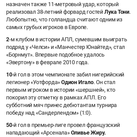
назначен также 11-метровый удар, который
реализовал 38-летний форвард гостей
Лука Тони
.
Любопытно, что голландца считают одним из
самых грубых игроков в Европе.
2
-м клубом в истории АПЛ, сумевшим выиграть
подряд у «Челси» и «Манчестер Юнайтед», стал
«Борнмут». Впервые подобное удалось
«Эвертону» в феврале 2010 года.
10
-й гол в этом чемпионате забил нигерийский
легионер «Уотфорда»
Одион Игало
. Он стал
первым игроком в истории «шершней», кто
покорил эту отметку в рамках АПЛ. Его
субботний мяч принес дебютантам турнира
победу над «Сандерлендом» (1:0).
50
-й гол в премьер-лиге провел французский
нападающий «Арсенала»
Оливье Жиру.