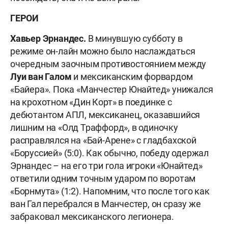
ГЕРОИ
Хавьер Эрнандес.
В минувшую субботу в
режиме он-лайн можно было наслаждаться
очередным заочным противостоянием между
Луи ван Галом
и мексиканским форвардом
«Байера». Пока «Манчестер Юнайтед» унижался
на крохотном «Дин Корт» в поединке с
дебютантом АПЛ, мексиканец, оказавшийся
лишним на «Олд Траффорд», в одиночку
расправлялся на «Бай-Арене» с гладбахской
«Боруссией» (5:0). Как обычно, победу одержал
Эрнандес – на его три гола игроки «Юнайтед»
ответили одним точным ударом по воротам
«Борнмута» (1:2). Напомним, что после того как
ван Гал перебрался в Манчестер, он сразу же
забраковал мексиканского легионера.