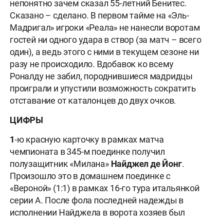
непонятно зачем сказал 55-летний Бенитес.
Сказано – сделано. В первом тайме на «Эль-
Мадригал» игроки «Реала» не нанесли воротам
гостей ни одного удара в створ (за матч – всего
один), а ведь этого с ними в текущем сезоне ни
разу не происходило. Вдобавок ко всему
Роналду не забил, породнившиеся мадридцы
проиграли и упустили возможность сократить
отставание от каталонцев до двух очков.
ЦИФРЫ
1
-ю красную карточку в рамках матча
чемпионата в 345-м поединке получил
полузащитник «Милана»
Найджел де Йонг
.
Произошло это в домашнем поединке с
«Вероной» (1:1) в рамках 16-го тура итальянкой
серии А. После фола последней надежды в
исполнении Найджела в ворота хозяев был