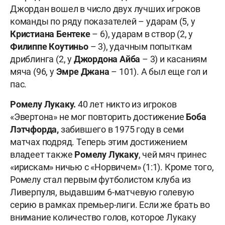
Джордан вошел в число двух лучших игроков
команды по ряду показателей – ударам (5, у
Кристиана Бентеке
– 6), ударам в створ (2, у
Филиппе Коутиньо
– 3), удачным попыткам
дриблинга (2, у
Джордона Айба
– 3) и касаниям
мяча (96, у
Эмре Джана
– 101). А был еще гол и
пас.
Ромелу Лукаку.
40 лет никто из игроков
«Эвертона» не мог повторить достижение
Боба
Лэтчфорда,
забившего в 1975 году в семи
матчах подряд. Теперь этим достижением
владеет также
Ромелу Лукаку
, чей мяч принес
«ирискам» ничью с «Норвичем» (1:1). Кроме того,
Ромелу стал первым футболистом клуба из
Ливерпуля, выдавшим 6-матчевую голевую
серию в рамках премьер-лиги. Если же брать во
внимание количество голов, которое Лукаку