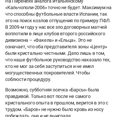
На Пиренеях аналога итальянскому
«Кальчополи-2006» точно не будет. Максимум на
что способны футбольные власти Испании, так
это на поиск козлов отпущения по примеру ПФЛ.
В 2009-м году у нас все зло договорных матчей
воплотили в лице клубов второго российского
дивизиона – «Факела» и «Ельца». Это не
означает, что оба представителя зоны «Центр»
были кристально честными. Дело лишь в том,
что наше футбольное руководство наказало тех,
кто не мог за себя заступиться и не имел
могущественных покровителей. Чтобы
соблюсти процедуру.
Возможно, субботняя осечка «Барсы» была
правдивой. Только вот после не самого
кристального опыта в прошлом, верится в это с
трудом. «Барсе» не нужно было кровь из носу
побеждать, она и не выиграла.