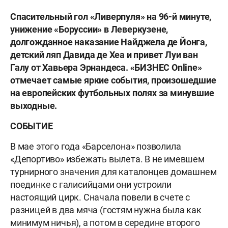
Спасительный гол «Ливерпуля» на 96-й минуте,
унижение «Боруссии» в Леверкузене,
долгожданное наказание Найджела де Йонга,
детский ляп Давида де Хеа и привет Луи ван
Галу от Хавьера Эрнандеса. «БИЗНЕС
Online
»
отмечает самые яркие события, произошедшие
на европейских футбольных полях за минувшие
выходные.
СОБЫТИЕ
В мае этого года «Барселона» позволила
«Депортиво» избежать вылета. В не имевшем
турнирного значения для каталонцев домашнем
поединке с галисийцами они устроили
настоящий цирк. Сначала повели в счете с
разницей в два мяча (гостям нужна была как
минимум ничья), а потом в середине второго