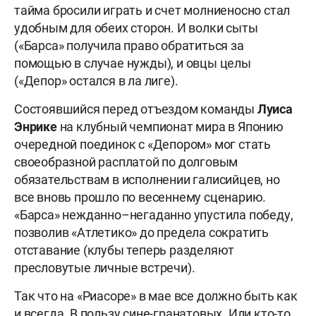
тайма бросили играть и счет молниеносно стал
удобным для обеих сторон. И волки сыты
(«Барса» получила право обратиться за
помощью в случае нужды), и овцы целы
(«Депор» остался в ла лиге).
Состоявшийся перед отъездом команды
Луиса
Энрике
на клубный чемпионат мира в Японию
очередной поединок с «Депором» мог стать
своеобразной расплатой по долговым
обязательствам в исполнении галисийцев, но
все вновь прошло по весеннему сценарию.
«Барса» нежданно–негаданно упустила победу,
позволив «Атлетико» до предела сократить
отставание (клубы теперь разделяют
пресловутые личные встречи).
Так что на «Риасоре» в мае все должно быть как
и всегда. В пользу сине-гранатовых. Или кто-то