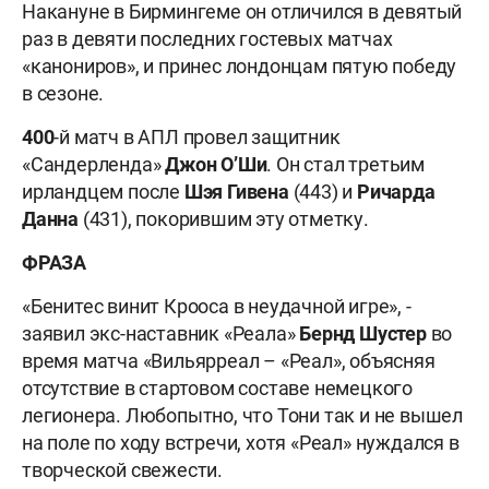
Накануне в Бирмингеме он отличился в девятый
раз в девяти последних гостевых матчах
«канониров», и принес лондонцам пятую победу
в сезоне.
400
-й матч в АПЛ провел защитник
«Сандерленда»
Джон О’Ши
. Он стал третьим
ирландцем после
Шэя Гивена
(443) и
Ричарда
Данна
(431), покорившим эту отметку.
ФРАЗА
«Бенитес винит Крооса в неудачной игре», -
заявил экс-наставник «Реала»
Бернд Шустер
во
время матча «Вильярреал – «Реал», объясняя
отсутствие в стартовом составе немецкого
легионера. Любопытно, что Тони так и не вышел
на поле по ходу встречи, хотя «Реал» нуждался в
творческой свежести.