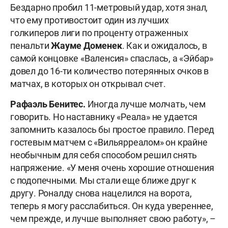
Бездарно пробил 11-метровый удар, хотя знал,
что ему противостоит один из лучших
голкиперов лиги по проценту отраженных
пенальти
Жауме Доменек
. Как и ожидалось, в
самой концовке «Валенсия» спаслась, а «Эйбар»
довел до 16-ти количество потерянных очков в
матчах, в которых он открывал счет.
Рафаэль Бенитес.
Иногда лучше молчать, чем
говорить. Но наставнику «Реала» не удается
запомнить казалось бы простое правило. Перед
гостевым матчем с «Вильярреалом» он крайне
необычным для себя способом решил снять
напряжение. «У меня очень хорошие отношения
с подопечными. Мы стали еще ближе друг к
другу. Роналду снова нацелился на ворота,
теперь я могу расслабиться. Он куда увереннее,
чем прежде, и лучше выполняет свою работу», –