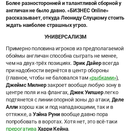
Более разносторонней и талантливой сборной у
англичан не было давно. «БИЗНЕС Online»
рассказывает, откуда Леониду Слуцкому стоить
ждать наиболее страшных угроз.
УНИВЕРСАЛИЗМ
Примерно половина игроков из предполагаемой
обоймы англичан способна сыграть не менее,
чем на двух-трёх позициях.
Эрик Дайер
всегда
при надобности вернётся в центр обороны
(главное, чтобы не баловался там
«рыбками»
),
Джеймс Милнер
закроет вообще любую зону в
центре поля и на флангах,
Джек Уилшер
легко
подтянется с линии опорной зоны до атаки,
Деле
Алли
хорош как и под нападающими, так и в
оттяжке, а
Уэйна Руни
вообще давно пора
попробовать в воротах. Хотя нет, это всё-таки
прерогатива
Харри
Кейна
.