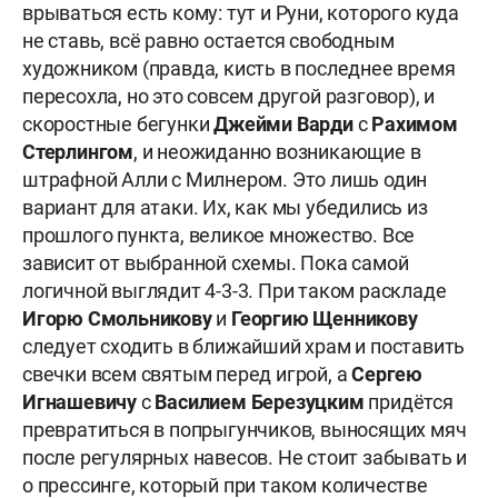
врываться есть кому: тут и Руни, которого куда
не ставь, всё равно остается свободным
художником (правда, кисть в последнее время
пересохла, но это совсем другой разговор), и
скоростные бегунки
Джейми Варди
с
Рахимом
Стерлингом
, и неожиданно возникающие в
штрафной Алли с Милнером. Это лишь один
вариант для атаки. Их, как мы убедились из
прошлого пункта, великое множество. Все
зависит от выбранной схемы. Пока самой
логичной выглядит 4-3-3. При таком раскладе
Игорю Смольникову
и
Георгию Щенникову
следует сходить в ближайший храм и поставить
свечки всем святым перед игрой, а
Сергею
Игнашевичу
с
Василием Березуцким
придётся
превратиться в попрыгунчиков, выносящих мяч
после регулярных навесов. Не стоит забывать и
о прессинге, который при таком количестве