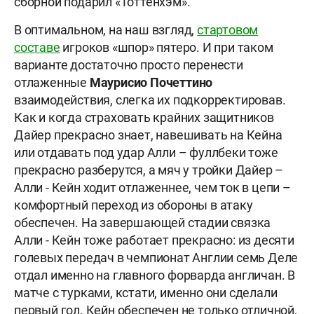
сборной подарил «Тоттенхэм».
В оптимальном, на наш взгляд,
стартовом
составе
игроков «шпор» пятеро. И при таком
варианте достаточно просто перенести
отлаженные
Маурисио Почеттино
взаимодействия, слегка их подкорректировав.
Как и когда страховать крайних защитников
Дайер прекрасно знает, навешивать на Кейна
или отдавать под удар Алли – фуллбеки тоже
прекрасно разберутся, а мяч у тройки Дайер –
Алли - Кейн ходит отлаженнее, чем ток в цепи –
комфортный переход из обороны в атаку
обеспечен. На завершающей стадии связка
Алли - Кейн тоже работает прекрасно: из десяти
голевых передач в чемпионат Англии семь Деле
отдал именно на главного форварда англичан. В
матче с турками, кстати, именно они сделали
первый гол. Кейн обеспечен не только отличной,