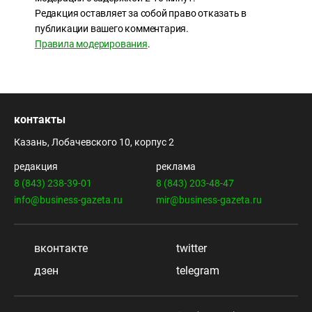
Редакция оставляет за собой право отказать в
публикации вашего комментария.
Правила модерирования
.
контакты
Казань, Лобачевского 10, корпус 2
редакция
реклама
8 (843) 238-39-01
8 (843) 203-48-47
info@business-gazeta.ru
mir@business-gazeta.ru
вконтакте
twitter
дзен
telegram