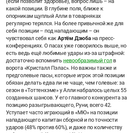
(если позволит здоровье), вопрос лишь – на
какой позиции. В глубине поля, ближе к
опорникам щуплый Алли в товарняках
регулярно терялся. На более привычной же для
себя позиции – под нападающим – он
чувствовал себя как
Артём Дзюба
на пресс-
конференциях. О пасах уже говорилось выше, но
есть ведь ещё любимые удары из-за штрафной:
достаточно вспомнить
невообразимый гол
в
ворота «Кристалл Пэлас». Но важны также и
предголевые пасы, которые игрок этой позиции
обязан делать едва ли не чаще, чем голевые: за
сезон в «Тоттенхэме» у Алли набралось целых 55
созданных шансов. У его главного конкурента за
позицию разыгрывающего, Руни, всего 42.
Уступает часто играющий в «МЮ» на позиции
нападающего капитан сборной и по точности
ударов (48% против 60%), и даже по количеству