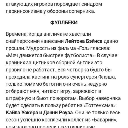
атакующих игроков порождает синдром
паркинсонизма у обороны соперника.
ФУЛЛБЕКИ
Времена, когда англичане хвастали
снайперскими навесами
Лейтона Бэйнса
давно
прошли. Мудрость из фильма «Гол» гласила:
«Мяч движется быстрее футболиста». В случае
крайних защитников сборной Англии это
правило не работает. Вся четвёрка будто бы
проходила кастинг на роль супергероя Флэша,
только помимо беготни они очень недурно
отбирают мяч, читают игру, заряжают в
штрафную и бьют по воротам. Выбор наверняка
будет сделать в пользу ребят из «Тоттенхэма»:
Кайла Уокера
и
Дэнни Роуза
. Они не только весь
сезон успешно косплеили коллег из «Баварии»,
но и здорово провели предтурнирные