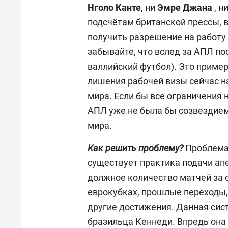
Нголо Канте
, ни
Эмре Джана
, н
подсчётам британской прессы, 
получить разрешение на работу (
забывайте, что вслед за АПЛ по
валлийский футбол). Это примерн
лишения рабочей визы сейчас н
мира. Если бы все ограничения 
АПЛ уже не была бы созвездием
мира.
Как решить проблему?
Проблема 
существует практика подачи ап
должное количество матчей за 
еврокубках, прошлые переходы,
другие достижения. Данная сист
бразильца Кеннеди. Впредь она 