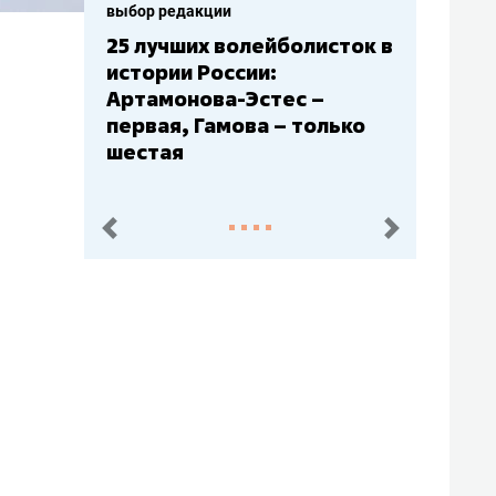
выбор редакции
Бюджеты клубов КХЛ: СКА
– главный мажор, «Ак
Барс» – второй, «Салават
Юлаев» – середняк
пред.
след.