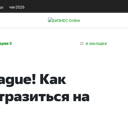
ды
чм-2026
арии 0
в закладки
eague! Как
тразиться на