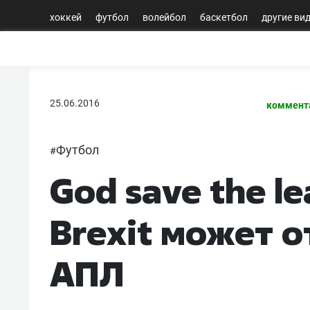
хоккей
футбол
волейбол
баскетбол
другие ви
25.06.2016
коммент
Футбол
#
God save the l
Brexit может о
АПЛ