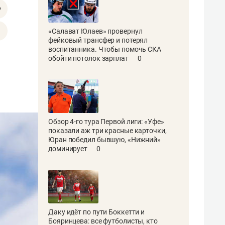
«Салават Юлаев» провернул
фейковый трансфер и потерял
воспитанника. Чтобы помочь СКА
обойти потолок зарплат
0
Обзор 4-го тура Первой лиги: «Уфе»
показали аж три красные карточки,
Юран победил бывшую, «Нижний»
доминирует
0
Великобритания
не хочется быть
частью ЕС
Даку идёт по пути Боккетти и
Бояринцева: все футболисты, кто