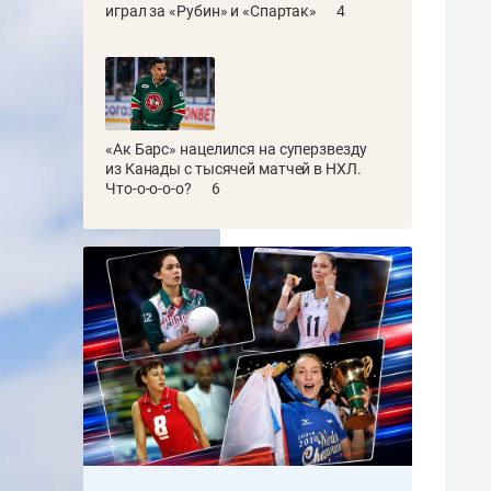
играл за «Рубин» и «Спартак»
4
«Ак Барс» нацелился на суперзвезду
из Канады с тысячей матчей в НХЛ.
Что-о-о-о-о?
6
Christopher
Furlong
/
gettyimages.com