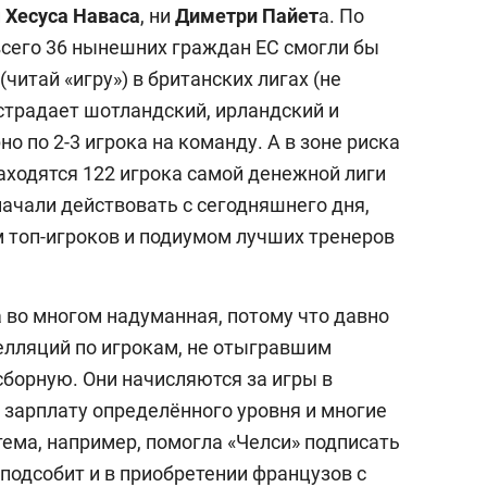
и
Хесуса Наваса
, ни
Диметри Пайет
а. По
всего 36 нынешних граждан ЕС смогли бы
читай «игру») в британских лигах (не
страдает шотландский, ирландский и
о по 2-3 игрока на команду. А в зоне риска
аходятся 122 игрока самой денежной лиги
начали действовать с сегодняшнего дня,
 топ-игроков и подиумом лучших тренеров
во многом надуманная, потому что давно
елляций по игрокам, не отыгравшим
сборную. Они начисляются за игры в
 зарплату определённого уровня и многие
ема, например, помогла «Челси» подписать
подсобит и в приобретении французов с