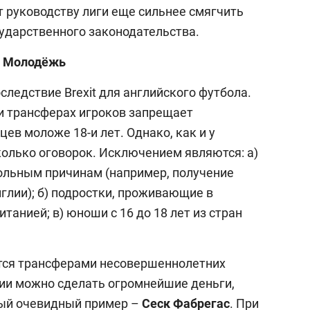
 руководству лиги еще сильнее смягчить
сударственного законодательства.
Молодёжь
следствие Brexit для английского футбола.
 и трансферах игроков запрещает
ев моложе 18-и лет. Однако, как и у
колько оговорок. Исключением являются: а)
ольным причинам (например, получение
глии); б) подростки, проживающие в
танией; в) юноши с 16 до 18 лет из стран
ются трансферами несовершеннолетних
вии можно сделать огромнейшие деньги,
мый очевидный пример –
Сеск Фабрегас
. При