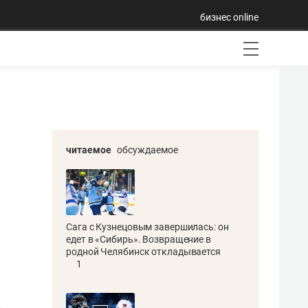
бизнес online
читаемое
обсуждаемое
Сага с Кузнецовым завершилась: он
едет в «Сибирь». Возвращение в
родной Челябинск откладывается
1