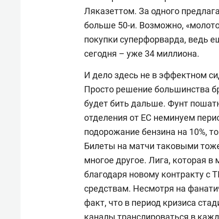
Ляказеттом. За одного предлага
больше 50-и. Возможно, «молот
покупки суперфорварда, ведь ещ
сегодня – уже 34 миллиона.
И дело здесь не в эффектном си
Просто решение большинства бр
будет бить дальше. Фунт пошатн
отделения от ЕС неминуем пери
подорожание бензина на 10%, то
Билеты на матчи таковыми тоже
многое другое. Лига, которая в
благодаря новому контракту с Т
средствам. Несмотря на фанати
факт, что в период кризиса ста
каналы транслироваться в кажд