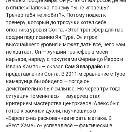
лучшем городе мира. Он устал от вопросов детей
в стиле: «Папочка, почему ты не играешь?
Тренер тебя не любит?». Потому пошел к
тренеру, который до трясучки хотел себе
опорника уровня Сонга. «Этот трансфер для нас
сродни подписанию Яя Туре. Он игрок
высочайшего уровня и может дать всё, чего нам
не хватает. Он — лучший трансфер в моей
карьере, наряду с покупками Фернандо Йерро и
Ивана Кампо» — сказал
Сэм
Эллардайс
на
представлении Сонга. В 2011-м сравнение с Туре
камерунца бы обидело — тогда он
действительно был сильнее. Но через три года
ситуация поменялась — ивуариец стал
критерием мастерства центрхавов. Алекс был
готов к заочной дуэли, научившись в
«Барселоне» раскованнее играть в атаке. В
«Вест Хэме» он успевал всё — фактически в