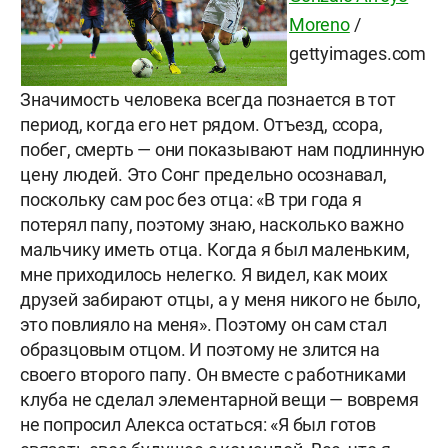
Moreno
/
gettyimages.com
Значимость человека всегда познается в тот
период, когда его нет рядом. Отъезд, ссора,
побег, смерть — они показывают нам подлинную
цену людей. Это Сонг предельно осознавал,
поскольку сам рос без отца: «В три года я
потерял папу, поэтому знаю, насколько важно
мальчику иметь отца. Когда я был маленьким,
мне приходилось нелегко. Я видел, как моих
друзей забирают отцы, а у меня никого не было,
это повлияло на меня». Поэтому он сам стал
образцовым отцом. И поэтому не злится на
своего второго папу. Он вместе с работниками
клуба не сделал элементарной вещи — вовремя
не попросил Алекса остаться: «Я был готов