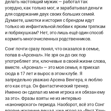
делать настоящий мужик — работал так
усердно, как только мог, и зарабатывал деньги
для содержания двух своих больших семей.
Думаете, шмотки и история с брендом идут
только из инфантильной любви к ярким тряпкам
и побрякушкам? Нет, это лишь ещё один способ
кормить многочисленных родственников.
Сонг почти сразу понял, что оказался в семье,
попав в «Арсенал». Не зря он до сих пор
употребляет эти, ключевые в своей жизни слова,
вместе. «Арсенал» — это моя семья, я приехал
сюда в 17 лет и вырос в этом клубе. Я
запредельно уважаю Арсена Венгера, я люблю
его как отца. Он фантастический тренер.
Именно он сделал из меня игрока и я обязан ему
за это». Фразы взяты не из интервью
«канонирского» периода. Наоборот, всё это Сонг
вполне искренне вещал, уже играя за «Вест Хэм»