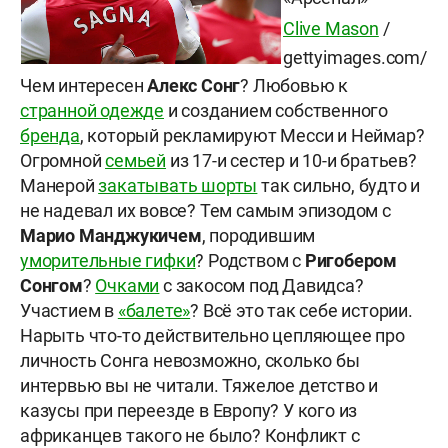
Clive Mason
/
gettyimages.com/
Чем интересен
Алекс Сонг
? Любовью к
странной одежде
и созданием собственного
бренда
, который рекламируют Месси и Неймар?
Огромной
семьей
из 17-и сестер и 10-и братьев?
Манерой
закатывать шорты
так сильно, будто и
не надевал их вовсе? Тем самым эпизодом с
Марио Манджукичем
, породившим
уморительные гифки
? Родством с
Ригобером
Сонгом
?
Очками
с закосом под Давидса?
Участием в
«балете»
? Всё это так себе истории.
Нарыть что-то действительно цепляющее про
личность Сонга невозможно, сколько бы
интервью вы не читали. Тяжелое детство и
казусы при переезде в Европу? У кого из
африканцев такого не было? Конфликт с