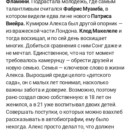
Фламини
. Подрастала молодежь, где самым
талантливым считался
Фабрис Муамба
, в
котором видели едва ли не нового
Патриса
Виейра.
Кумиром Алекса был другой опорник —
из вражеской части Лондона.
Клод Макелеле
и
тогда восхищал, и по сей день восхищает
многих. Добиться сравнения с ним Сонг даже и
не мечтал. Единственное, что на тот момент
требовалось камерунцу — обрести друзей и
новую семью. Семья — ключевое слово в жизни
Алекса. Выросший среди целого «детского
сада», он с малых лет понимал, насколько
важны забота и доверие. Возможно, поэтому
рано создал свою собственную: в 18 лет он
женился, а в 21 уже воспитывал двоих детей.
Совершать поступки, о которых можно взахлеб
рассказывать в автобиографии, ему было
некогда. Алекс просто делал то, что должен