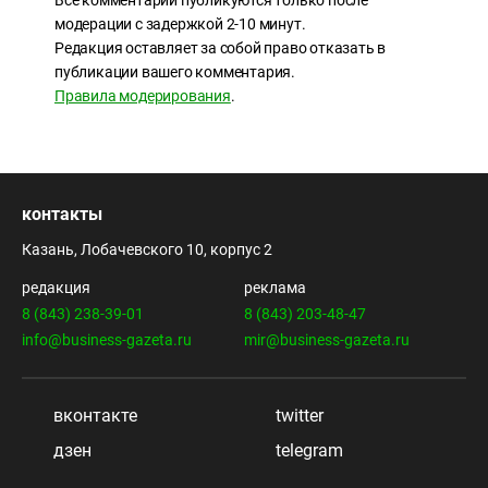
Все комментарии публикуются только после
модерации с задержкой 2-10 минут.
Редакция оставляет за собой право отказать в
публикации вашего комментария.
Правила модерирования
.
контакты
Казань, Лобачевского 10, корпус 2
редакция
реклама
8 (843) 238-39-01
8 (843) 203-48-47
info@business-gazeta.ru
mir@business-gazeta.ru
вконтакте
twitter
дзен
telegram