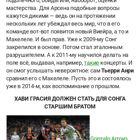
подопечного, обиды или, наоборот, оценки
мастерства. Для Арсена подобные вопросы
кажутся дикими — ведь он на протяжении
нескольких лет убеждал весь мир, что в его
команде вот-вот появится новый Виейра, а то и
Макелеле. И был прав. Уже к 2009-му Сонг
закрепился в основе. Потом стал эталонным
разрушителем. А к 2011-му научился делать на
поле всё, выдавая, например,
такие
концерты. И
он смог услышать невероятное: сам
Тьерри Анри
сравнил его с Макелеле. Пусть это и состоялось
уже в 2014-м, как воспоминание о прошлом.
ХАВИ ГРАСИЯ ДОЛЖЕН СТАТЬ ДЛЯ СОНГА
СТАРШИМ БРАТОМ
Gonzalo Arroyo