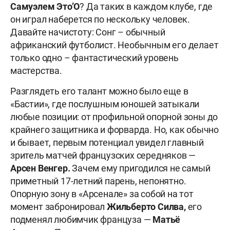
Самуэлем Это’О
? Да таких в каждом клубе, где
он играл наберется по нескольку человек.
Давайте начистоту: Сонг – обычный
африканский футболист. Необычным его делает
только одно – фантастический уровень
мастерства.
Разглядеть его талант можно было еще в
«Бастии», где послушным юношей затыкали
любые позиции: от профильной опорной зоны до
крайнего защитника и форварда. Но, как обычно
и бывает, первым потенциал увидел главный
зритель матчей французских середняков —
Арсен Венгер.
Зачем ему пригодился не самый
приметный 17-летний парень, непонятно.
Опорную зону в «Арсенале» за собой на тот
момент забронировал
Жильберто Силва,
его
подменял любимчик француза —
Матьё