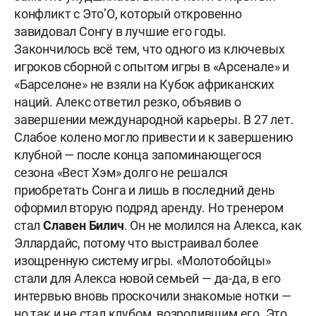
конфликт с Это’О, который откровенно
завидовал Сонгу в лучшие его годы.
Закончилось всё тем, что одного из ключевых
игроков сборной с опытом игры в «Арсенале» и
«Барселоне» не взяли на Кубок африканских
наций. Алекс ответил резко, объявив о
завершении международной карьеры. В 27 лет.
Слабое колено могло привести и к завершению
клубной — после конца запоминающегося
сезона «Вест Хэм» долго не решался
приобретать Сонга и лишь в последний день
оформил вторую подряд аренду. Но тренером
стал
Славен Билич
. Он не молился на Алекса, как
Эллардайс, потому что выстраивал более
изощренную систему игры. «Молотобойцы»
стали для Алекса новой семьей — да-да, в его
интервью вновь проскочили знакомые нотки —
но так и не стал клубом, возродившим его. Это