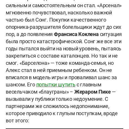
сильным и самостоятельным он стал. «Арсенал»
мгновенно почувствовал, насколько важной
частью был Сонг. Покупки качественного
опорника-разрушителя болельщики ждут до сих
пор, а до появления
Франсиса Коклена
ситуация
была просто катастрофической. Сонг же все эти
годы пытался выйти на новый уровень, пытаясь
закрепиться с составе каталонцев. Но так и не
смог. «Барселона» — тоже команда-семья, но
Алекс стал в ней приемным ребенком. Он не
вписался в модель игры и проваливал шанс за
шансом. Его
попытки шутить
с главным
весельчаком «блауграны» –
Жераром Пике
—
вызывали у публики только недоумение. С
партнерами же сложилось недопонимание,
которое приводило к глупым поступкам, вроде
вот этого: