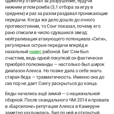
одиночку отвечал за разрушение, будучи
нижним углом ромба (3,1 отбора за игру в
среднем) и раз за разом раздавал проникающие
передачи. Когда же дело дошло до очного
противостояния, то Сонг показал, почему его
рано списали в число сдувшихся звезд:
нейтрализация атакующего потенциала «Сити»,
регулярные острые передачи вперёд и
нахальный
навес
рабоной. Биг Сэм был
счастлив, ведь одной покупкой он фактически
приобрёл полкоманды — настолько был широк
диапазон Алекса. Но позже дала о себе знать
старая беда — травматичность. Именно она до
сих пор не дает Сонгу раскрыться до конца.
Беды начались ещё зимой — с национальной
сборной. После скандального ЧМ-2014 и провала
в «Барселоне» репутация Алекса в Камеруне
заметно ухудшилась. Бил по ней и открытый