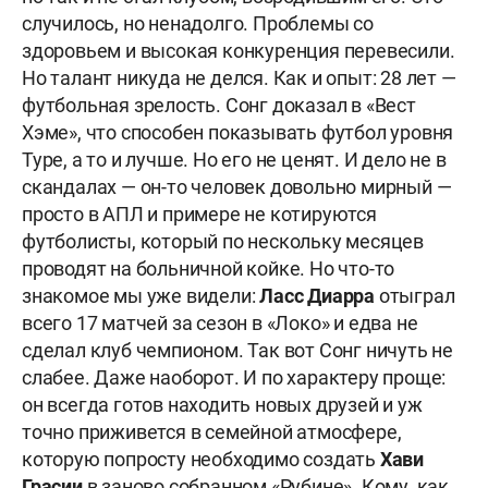
случилось, но ненадолго. Проблемы со
здоровьем и высокая конкуренция перевесили.
Но талант никуда не делся. Как и опыт: 28 лет —
футбольная зрелость. Сонг доказал в «Вест
Хэме», что способен показывать футбол уровня
Туре, а то и лучше. Но его не ценят. И дело не в
скандалах — он-то человек довольно мирный —
просто в АПЛ и примере не котируются
футболисты, который по нескольку месяцев
проводят на больничной койке. Но что-то
знакомое мы уже видели:
Ласс Диарра
отыграл
всего 17 матчей за сезон в «Локо» и едва не
сделал клуб чемпионом. Так вот Сонг ничуть не
слабее. Даже наоборот. И по характеру проще:
он всегда готов находить новых друзей и уж
точно приживется в семейной атмосфере,
которую попросту необходимо создать
Хави
Грасии
в заново собранном «Рубине». Кому, как