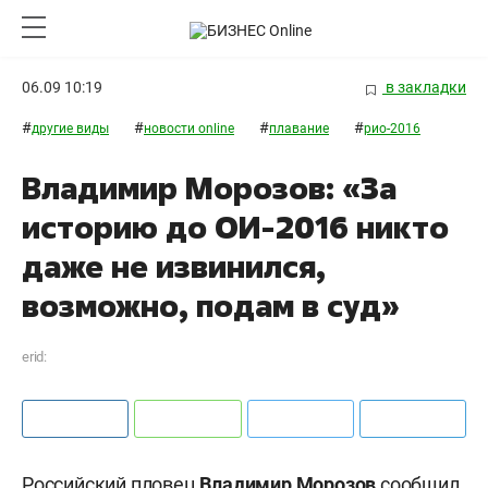
06.09 10:19
в закладки
#
#
#
#
другие виды
новости online
плавание
рио-2016
Владимир Морозов: «За
историю до ОИ-2016 никто
даже не извинился,
возможно, подам в суд»
erid:
Российский пловец
Владимир Морозов
сообщил,